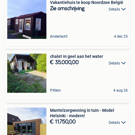
Vakantiehuis te koop Noordzee België
Zie omschrijving
Details
Anderlecht
4 dec 25
chalet in geel aan het water
€ 35.000,00
Details
Pittem
4 aug 26
Mantelzorgwoning in tuin - Model
Helsinki - modern!
€ 11.750,00
Details