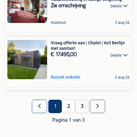
Zie omschrijving
Details
Hulshout
2 aug 26
Vraag offerte aan | Chalet | 6x3 Berlijn
met sanitair!
€ 17.495,00
Details
Bezoek website
2 aug 26
1
2
3
Pagina 1 van 3