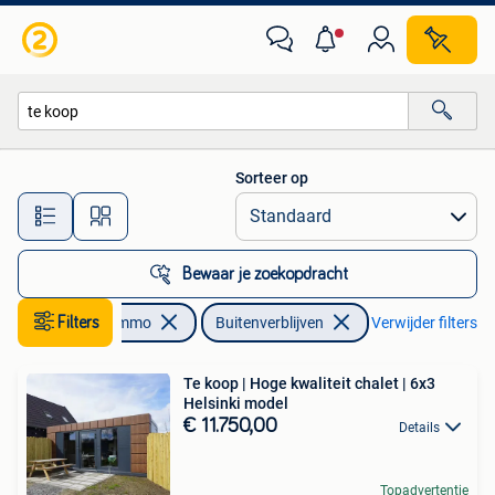
Buitenverblijven te koop
Sorteer op
Alle afstanden…
Bewaar je zoekopdracht
Filters
Immo
Buitenverblijven
Verwijder filters
Te koop | Hoge kwaliteit chalet | 6x3
Helsinki model
€ 11.750,00
Details
Topadvertentie