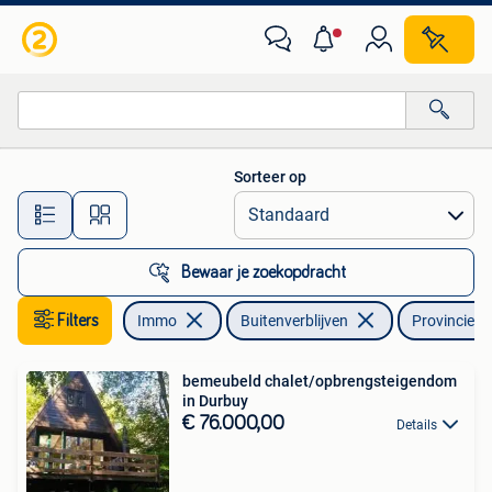
Buitenverblijven te koop
Sorteer op
Alle afstanden…
Bewaar je zoekopdracht
Filters
Immo
Buitenverblijven
Provincie 
bemeubeld chalet/opbrengsteigendom
in Durbuy
€ 76.000,00
Details