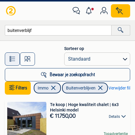
Buitenverblijven te koop
Sorteer op
Alle afstanden…
Bewaar je zoekopdracht
Filters
Immo
Buitenverblijven
Verwijder filte
Te koop | Hoge kwaliteit chalet | 6x3
Helsinki model
€ 11.750,00
Details
Topadvertentie