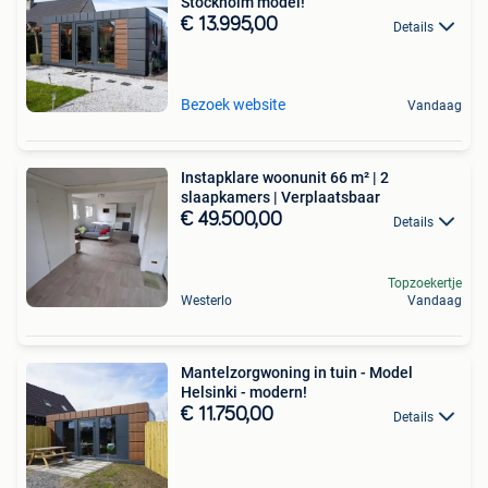
Stockholm model!
€ 13.995,00
Details
Bezoek website
Vandaag
Instapklare woonunit 66 m² | 2
slaapkamers | Verplaatsbaar
€ 49.500,00
Details
Topzoekertje
Westerlo
Vandaag
Mantelzorgwoning in tuin - Model
Helsinki - modern!
€ 11.750,00
Details