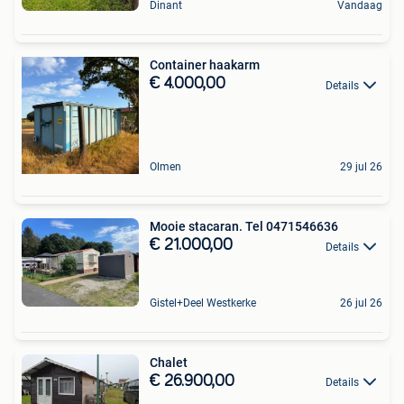
Dinant
Vandaag
Container haakarm
€ 4.000,00
Details
Olmen
29 jul 26
Mooie stacaran. Tel 0471546636
€ 21.000,00
Details
Gistel+Deel Westkerke
26 jul 26
Chalet
€ 26.900,00
Details