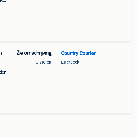
le
an op
Zie omschrijving
Country Courier
d
Gisteren
Etterbeek
a.
nden
de
r