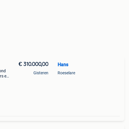
€ 310.000,00
Hans
rond
Gisteren
Roeselare
rs en
en