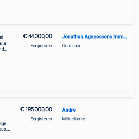
€ 44.000,00
Jonathan Agneessens Immobilien
el
huur
Eergisteren
Gerolstein
ond
n een
ijh
€ 195.000,00
Andre
Eergisteren
Middelkerke
lige
eus.