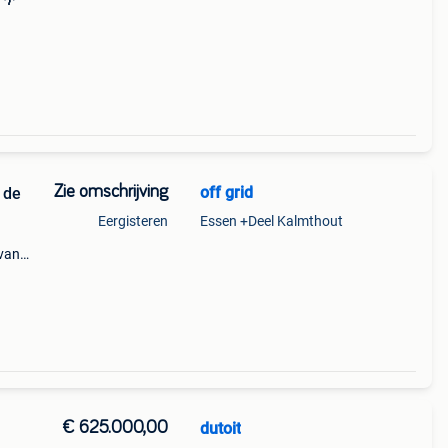
 🌴
s.
Zie omschrijving
off grid
 de
Eergisteren
Essen +Deel Kalmthout
 van
ange
id
€ 625.000,00
dutoit