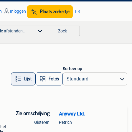
n
Inloggen
FR
Plaats zoekertje
lle afstanden…
Zoek
Sorteer op
Lijst
Foto’s
Zie omschrijving
Anyway Ltd.
Gisteren
Petrich
 het