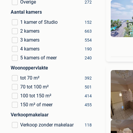
Overige
272
Aantal kamers
1 kamer of Studio
152
2 kamers
663
3 kamers
554
4 kamers
190
5 kamers of meer
240
Woonoppervlakte
tot 70 m²
392
70 tot 100 m²
501
100 tot 150 m²
414
150 m² of meer
455
Verkoopmakelaar
Verkoop zonder makelaar
118