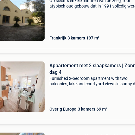
Op slechts enkele minuten van de zee ,groot
atypisch oud gebouw dat in 1991 volledig wer
gerenoveerd tot een karaktervolle villa met ee
oppervlakte van 197 m2 op een tuin op het zui
hoogwaardige
Frankrijk
3 kamers
197 m²
Appartement met 2 slaapkamers | Zon
dag 4
Furnished 2-bedroom apartment with two
balconies, lake and courtyard views in sunny d
sunny beach ibg real estates is pleased to offe
fully furnished 2-bedroom apartment in sunny
4, loc
Overig Europa
3 kamers
69 m²