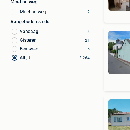
Moet nu weg
Moet nu weg
2
Aangeboden sinds
Vandaag
4
Gisteren
21
Een week
115
Altijd
2.264