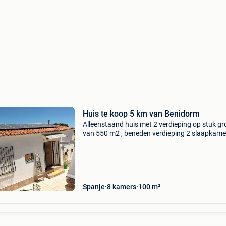
Huis te koop 5 km van Benidorm
Alleenstaand huis met 2 verdieping op stuk g
van 550 m2 , beneden verdieping 2 slaapkame
badkamer , boven verdieping , living, keuken ,
inkomhal , ,wc , veranda en er zijn 3 terrassen 
een
Spanje
8 kamers
100 m²