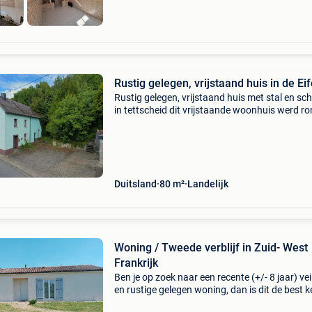
Rustig gelegen, vrijstaand huis in de Eif
Rustig gelegen, vrijstaand huis met stal en sc
in tettscheid dit vrijstaande woonhuis werd r
1900 gebouwd en is een typisch voorbeeld va
eifel boerderijwoning, getuige hiervan zijn de b
Duitsland
80 m²
Landelijk
Woning / Tweede verblijf in Zuid- West
Frankrijk
Ben je op zoek naar een recente (+/- 8 jaar) vei
en rustige gelegen woning, dan is dit de best k
Gelegen in een zeer vriendelijke buurt. Bevat 3