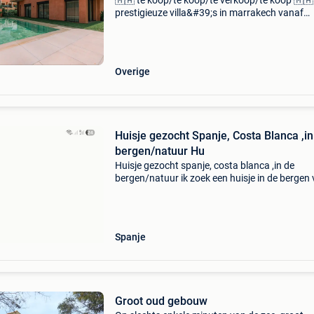
🇲🇦 te koop/te koop/te verkoop/te koop 🇲🇦
prestigieuze villa&#39;s in marrakech vanaf
480.000€ investeer met een gerust hart in
marokko, begeleid door europese professional
Overweegt
Overige
Huisje gezocht Spanje, Costa Blanca ,in
bergen/natuur Hu
Huisje gezocht spanje, costa blanca ,in de
bergen/natuur ik zoek een huisje in de bergen
de costa blanca. Huur of koop bij huur voor l
termijn. Ik zoek een klein huisje mag off the gr
zijn.
Spanje
Groot oud gebouw