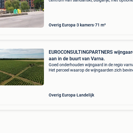
centrum van sandanski, bulgarije, met optione
ondergrondse parkeerplaats. Wij bieden een
volledig gemeubileerd appartement te koop a
een van de
Overig Europa
3 kamers
71 m²
EUROCONSULTINGPARTNERS wijngaar
aan in de buurt van Varna.
Goed onderhouden wijngaard in de regio varn
Het perceel waarop de wijngaarden zich bevi
is 345.000 Vierkante meter. De aarde is de der
categorie. Populaire druivensoorten de 20 jaa
oude wijng
Overig Europa
Landelijk