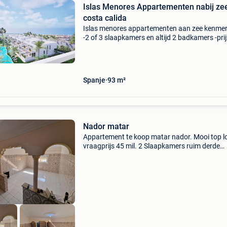
Islas Menores Appartementen nabij ze
costa calida
Islas menores appartementen aan zee kenmer
-2 of 3 slaapkamers en altijd 2 badkamers -pri
van € 280.000 Tot € 620.000 Kk -
woonoppervlaktes van 93 m2 tot 141 m2 ( incl
Terrassen). -L
Spanje
93 m²
Nador matar
Appartement te koop matar nador. Mooi top l
vraagprijs 45 mil. 2 Slaapkamers ruim derde
verdieping. Goed onderhouden appartement.