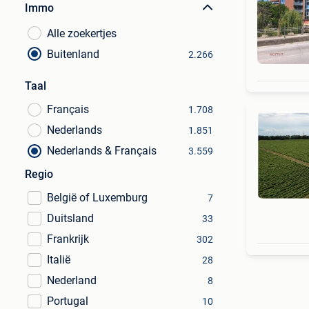
Immo
Alle zoekertjes
Buitenland
2.266
Taal
Français
1.708
Nederlands
1.851
Nederlands & Français
3.559
Regio
België of Luxemburg
7
Duitsland
33
Frankrijk
302
Italië
28
Nederland
8
Portugal
10