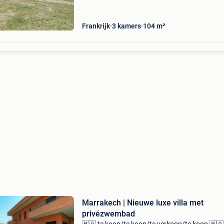
slaapkamers, ruime leefruimte met volledig in
Frankrijk
3 kamers
104 m²
Marrakech | Nieuwe luxe villa met
privézwembad