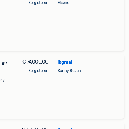
Eergisteren
Elsene
d
n
den,
€ 74.000,00
ibgreal
nige
Eergisteren
Sunny Beach
ay 4,
r this
 day