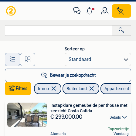
Buitenland
Sorteer op
Alle afstanden…
Bewaar je zoekopdracht
Filters
Immo
Buitenland
Appartement
Instapklare gemeubelde penthouse met
zeezicht Costa Calida
€ 299.000,00
Details
Topzoekertje
Atamaria
Vandaag