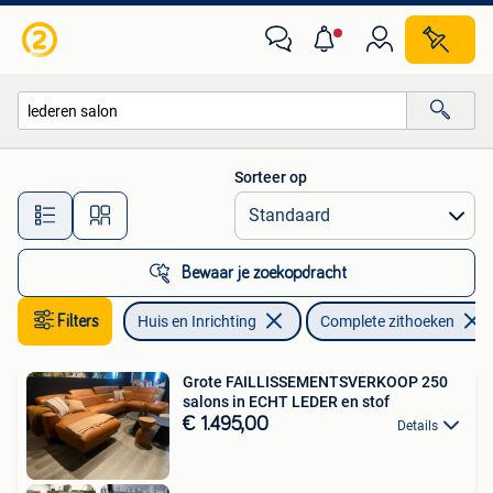
Zetels | Complete zithoeken
Sorteer op
Alle afstanden…
Bewaar je zoekopdracht
Filters
Huis en Inrichting
Complete zithoeken
Grote FAILLISSEMENTSVERKOOP 250
salons in ECHT LEDER en stof
€ 1.495,00
Details