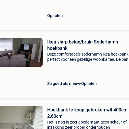
Ophalen
Ikea viarp beige/bruin Soderhamn
hoekbank
Deze comfortabele soderhamn ikea hoekbank 
perfect voor een gezellige woonkamer. De bank
goede staat en wordt geleverd met bijpassen
kussens. Ideaal om heerlijk op te ontspannen 
een lange
Zo goed als nieuw
Ophalen
Hoekbank te koop gebroken wit 400cm
2.60cm
Het is nog in zeer goede staat geen scheur of
inzakking zeer proper onderhouden