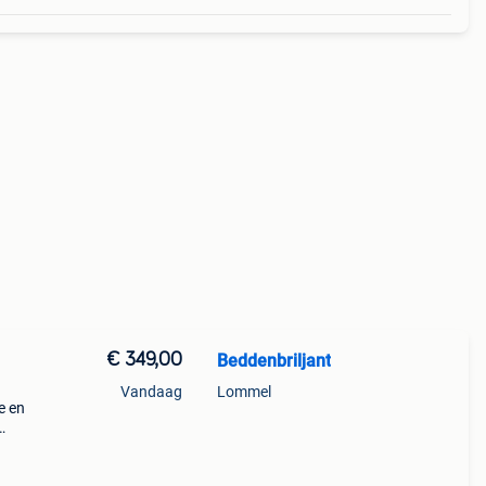
€ 349,00
Beddenbriljant
Vandaag
Lommel
e en
bele