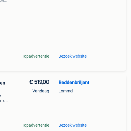
uit
Topadvertentie
Bezoek website
€ 519,00
Beddenbriljant
 en
Vandaag
Lommel
e
om de
tof
t in
Topadvertentie
Bezoek website