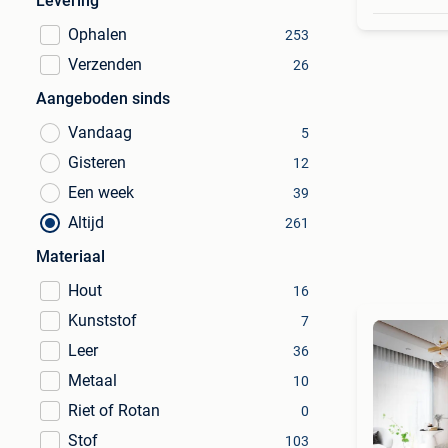
Levering
Ophalen
253
Verzenden
26
Aangeboden sinds
Vandaag
5
Gisteren
12
Een week
39
Altijd
261
Materiaal
Hout
16
Kunststof
7
Leer
36
Metaal
10
Riet of Rotan
0
Stof
103