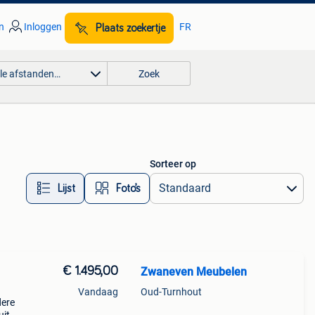
n
Inloggen
FR
Plaats zoekertje
lle afstanden…
Zoek
Sorteer op
Lijst
Foto’s
€ 1.495,00
Zwaneven Meubelen
Vandaag
Oud-Turnhout
dere