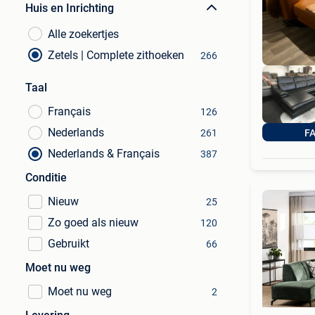
Huis en Inrichting
Alle zoekertjes
Zetels | Complete zithoeken
266
Taal
Français
126
Nederlands
261
F
Nederlands & Français
387
Conditie
Nieuw
25
Zo goed als nieuw
120
Gebruikt
66
Moet nu weg
Moet nu weg
2