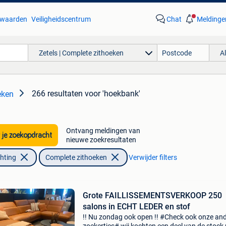
waarden
Veiligheidscentrum
Chat
Meldinge
Zetels | Complete zithoeken
A
266 resultaten
voor 'hoekbank'
eken
Ontvang meldingen van
 je zoekopdracht
nieuwe zoekresultaten
chting
Complete zithoeken
Verwijder filters
Grote FAILLISSEMENTSVERKOOP 250
salons in ECHT LEDER en stof
!! Nu zondag ook open !! #Check ook onze an