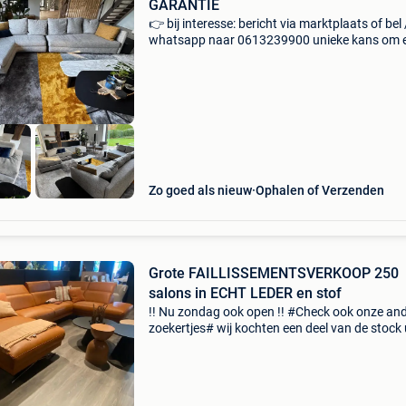
GARANTIE
👉 bij interesse: bericht via marktplaats of bel 
whatsapp naar 0613239900 unieke kans om 
complete, door een interieurarchitect
samengestelde minotti designopstelling over t
nemen. De set bestaa
Zo goed als nieuw
Ophalen of Verzenden
Grote FAILLISSEMENTSVERKOOP 250
salons in ECHT LEDER en stof
!! Nu zondag ook open !! #Check ook onze an
zoekertjes# wij kochten een deel van de stock 
het faillissement van feelings meubelen!! Zeer
mooie top kwalitatieve, strakke modern
hedendaagse mode