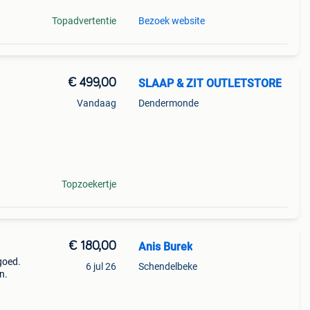
Topadvertentie
Bezoek website
€ 499,00
SLAAP & ZIT OUTLETSTORE
Vandaag
Dendermonde
monde
Topzoekertje
€ 180,00
Anis Burek
goed.
6 jul 26
Schendelbeke
n.