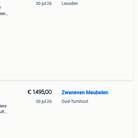
30 jul 26
Leusden
/
een
e
€ 1.495,00
Zwaneven Meubelen
30 jul 26
Oud-Turnhout
dere
uit