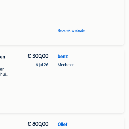
Bezoek website
€ 300,00
benz
 en
6 jul 26
Mechelen
van
 huis
se
k vr
€ 800,00
Ollef