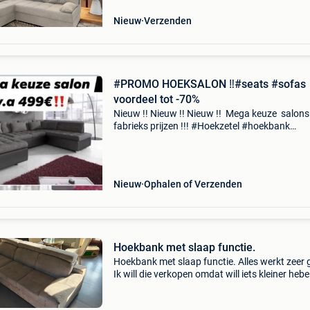
slaapbank. Door
Nieuw
Verzenden
#PROMO HOEKSALON ‼️#seats #sofas
voordeel tot -70%
Nieuw !! Nieuw !! Nieuw !! Mega keuze salons
fabrieks prijzen !!! #Hoekzetel #hoekbank
#hoeksalon salonhoek v.a 499€ model lusso
foto24 adres : mechelsesteenweg 88 dender
9200 andere model
Nieuw
Ophalen of Verzenden
Hoekbank met slaap functie.
Hoekbank met slaap functie. Alles werkt zeer 
Ik will die verkopen omdat will iets kleiner hebe