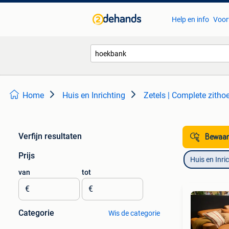
Help en info
Voor
Home
Huis en Inrichting
Zetels | Complete zitho
Verfijn resultaten
Bewaar
Prijs
Huis en Inri
van
tot
€
€
Categorie
Wis de categorie