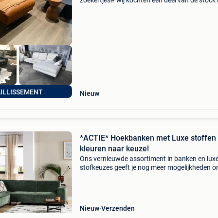
zoekertjes# wij kochten een deel van de stock 
het faillissement van feelings meubelen!! Zeer
mooie top kwalitatieve, strakke modern
hedendaagse mode
AILLISSEMENT
Nieuw
*ACTIE* Hoekbanken met Luxe stoffen
kleuren naar keuze!
Ons vernieuwde assortiment in banken en lux
stofkeuzes geeft je nog meer mogelijkheden 
bank af te stemmen op jouw interieur. Iedere s
heeft een eigen sfeer. Lichte tinten brengen rus
de
Nieuw
Verzenden