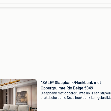
*SALE* Slaapbank/Hoekbank met
Opbergruimte Rio Beige €349
Slaapbank met opbergruimte rio is een stijlvoll
praktische bank. Deze hoekbank kan gebruikt
worden als normale zitbank, maar kan ook
eenvoudig worden uitgeschoven tot comforta