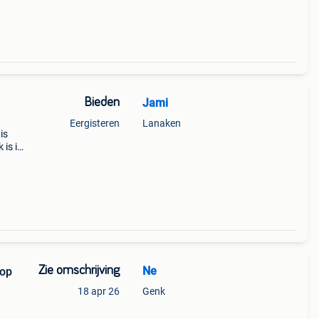
Bieden
Jami
Eergisteren
Lanaken
is
 is in
de
na
Zie omschrijving
Ne
 op
18 apr 26
Genk