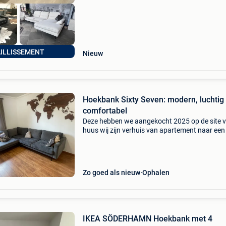
AILLISSEMENT
Nieuw
Hoekbank Sixty Seven: modern, luchtig
comfortabel
Deze hebben we aangekocht 2025 op de site 
huus wij zijn verhuis van apartement naar een
daarom verkopen we deze is te klein. Bij intres
bellen 0487354799 catalogus prijs 1300€ nu i
Zo goed als nieuw
Ophalen
IKEA SÖDERHAMN Hoekbank met 4