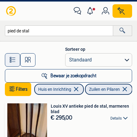
Woonaccessoires | Zuilen en Pilaren
Sorteer op
Alle afstanden…
Bewaar je zoekopdracht
Filters
Huis en Inrichting
Zuilen en Pilaren
Ve
Louis XV antieke pied de stal, marmeren
blad
€ 295,00
Details