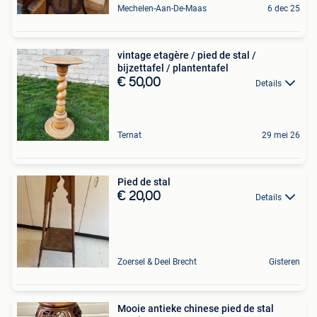
Mechelen-Aan-De-Maas
6 dec 25
vintage etagère / pied de stal /
bijzettafel / plantentafel
€ 50,00
Details
Ternat
29 mei 26
Pied de stal
€ 20,00
Details
Zoersel & Deel Brecht
Gisteren
Mooie antieke chinese pied de stal