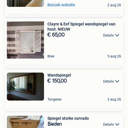
Bezoek website
2 aug 26
Clayre & Eef Spiegel wandspiegel van
hout. NIEUW
€ 65,00
Details
Bree
5 aug 26
Wandspiegel
€ 150,00
Details
Tongeren
2 aug 26
Spiegel storke curvado
Bieden
Details