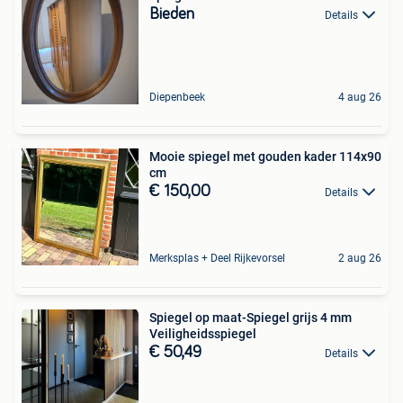
Bieden
Details
Diepenbeek
4 aug 26
Mooie spiegel met gouden kader 114x90
cm
€ 150,00
Details
Merksplas + Deel Rijkevorsel
2 aug 26
Spiegel op maat-Spiegel grijs 4 mm
Veiligheidsspiegel
€ 50,49
Details