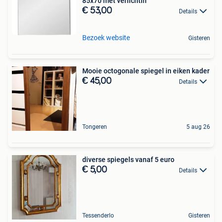
85x70 met verlichtin
€ 53,00
Details
Bezoek website
Gisteren
Mooie octogonale spiegel in eiken kader
€ 45,00
Details
Tongeren
5 aug 26
diverse spiegels vanaf 5 euro
€ 5,00
Details
Tessenderlo
Gisteren