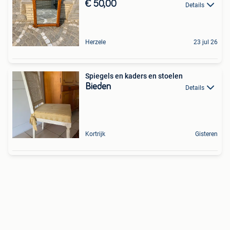
€ 50,00
Details
Herzele
23 jul 26
Spiegels en kaders en stoelen
Bieden
Details
Kortrijk
Gisteren