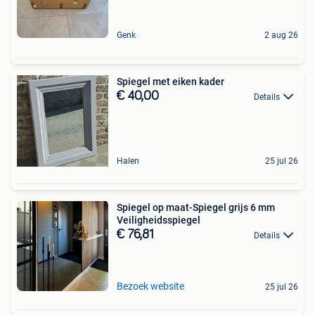
Genk
2 aug 26
Spiegel met eiken kader
€ 40,00
Details
Halen
25 jul 26
Spiegel op maat-Spiegel grijs 6 mm
Veiligheidsspiegel
€ 76,81
Details
Bezoek website
25 jul 26