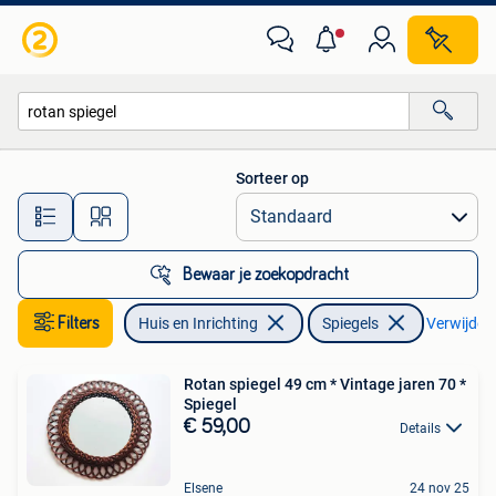
Woonaccessoires | Spiegels
Sorteer op
Alle afstanden…
Bewaar je zoekopdracht
Filters
Huis en Inrichting
Spiegels
Verwijder f
Rotan spiegel 49 cm * Vintage jaren 70 *
Spiegel
€ 59,00
Details
Elsene
24 nov 25