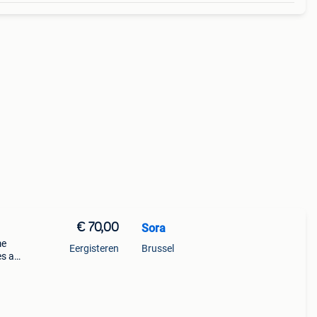
€ 70,00
Sora
me
Eergisteren
Brussel
es a