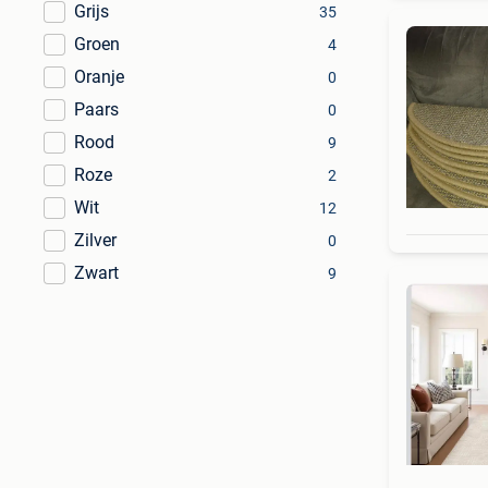
Grijs
35
Groen
4
Oranje
0
Paars
0
Rood
9
Roze
2
Wit
12
Zilver
0
Zwart
9