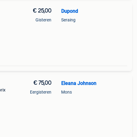
€ 25,00
Dupond
Gisteren
Seraing
€ 75,00
Eleana Johnson
rix
Eergisteren
Mons