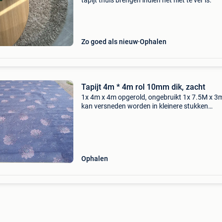
tapijt thuis brengen indien het niet te ver is.
Zo goed als nieuw
Ophalen
Tapijt 4m * 4m rol 10mm dik, zacht
1x 4m x 4m opgerold, ongebruikt 1x 7.5M x 
kan versneden worden in kleinere stukken
naargelang u nodig hebt
Ophalen