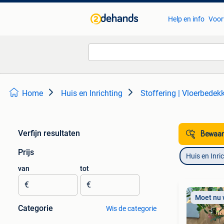
Help en info
Voor
Home
Huis en Inrichting
Stoffering | Vloerbedek
Verfijn resultaten
Bewaar
Prijs
Huis en Inri
van
tot
€
€
Moet nu
Categorie
Wis de categorie