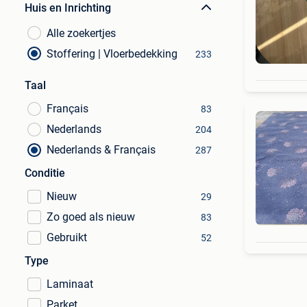
Huis en Inrichting
Alle zoekertjes
Stoffering | Vloerbedekking
233
Taal
Français
83
Nederlands
204
Nederlands & Français
287
Conditie
Nieuw
29
Zo goed als nieuw
83
Gebruikt
52
Type
Laminaat
Parket