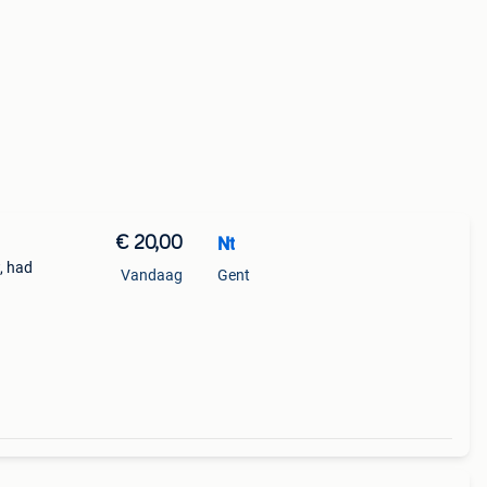
€ 20,00
Nt
, had
Vandaag
Gent