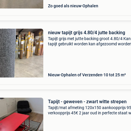
Zo goed als nieuw
Ophalen
nieuw tapijt grijs 4.80/4 jutte backing
Tapijt grijs met jutte backing groot 4.80/4 Kan
tapijt gebruikt worden kan afgezoomd worde
tegen meerprijs nieuw kan op trappen ook
geplaatst worden voor plaatsing of afboorde
gezorgd worden
Nieuw
Ophalen of Verzenden
10 tot 25 m²
Tapijt - geweven - zwart witte strepen
Tapijt/mat afmeting 120x150 aankoopprijs 95
verkoopprijs 45€ 2 jaar oud in perfecte staat 
wegens ontruimen kot afhalen in gent eind
augustus