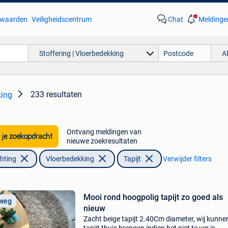
waarden
Veiligheidscentrum
Chat
Meldinge
Stoffering | Vloerbedekking
A
233 resultaten
king
Ontvang meldingen van
 je zoekopdracht
nieuwe zoekresultaten
chting
Vloerbedekking
Tapijt
Verwijder filters
Mooi rond hoogpolig tapijt zo goed als
 weg
nieuw
Zacht beige tapijt 2.40Cm diameter, wij kunne