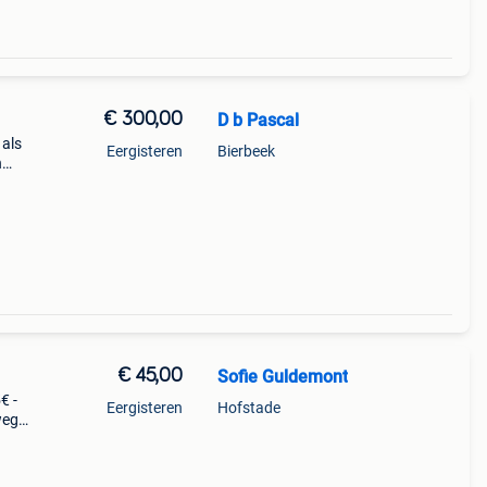
€ 300,00
D b Pascal
 als
Eergisteren
Bierbeek
n
n kan
€ 45,00
Sofie Guldemont
€ -
Eergisteren
Hofstade
weg