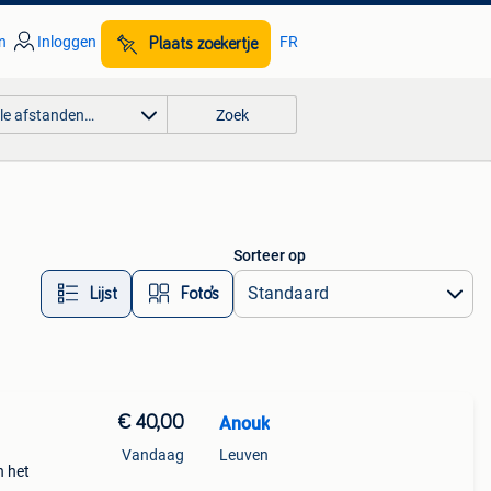
n
Inloggen
FR
Plaats zoekertje
lle afstanden…
Zoek
Sorteer op
Lijst
Foto’s
€ 40,00
Anouk
Vandaag
Leuven
n het