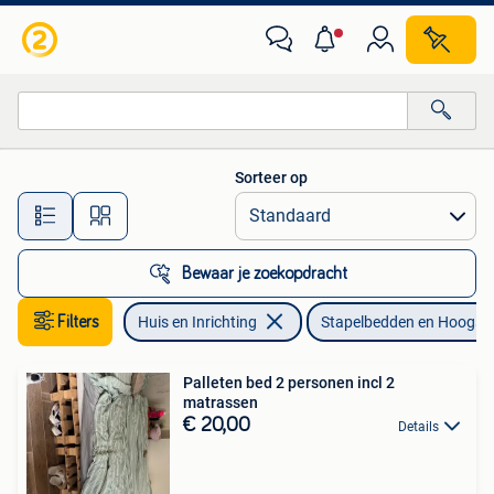
Slaapkamer | Stapelbedden en Hoogslapers
Sorteer op
Alle afstanden…
Bewaar je zoekopdracht
Filters
Huis en Inrichting
Stapelbedden en Hoogsl
Palleten bed 2 personen incl 2
matrassen
€ 20,00
Details