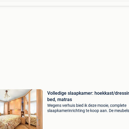
Volledige slaapkamer: hoekkast/dressi
bed, matras
Wegens verhuis bied ik deze mooie, complete
slaapkamerinrichting te koop aan. De meubel
verkeren in uitstekende staat. De set bestaat ui
bed (140 x 200 cm) met matras: een comforta
en stevig b