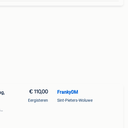
€ 110,00
FrankyDM
ng,
Eergisteren
Sint-Pieters-Woluwe
s
t: -
bel