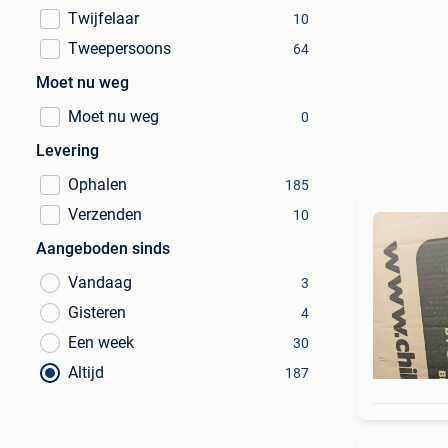
Twijfelaar
10
Tweepersoons
64
Moet nu weg
Moet nu weg
0
Levering
Ophalen
185
Verzenden
10
Aangeboden sinds
Vandaag
3
Gisteren
4
Een week
30
Altijd
187