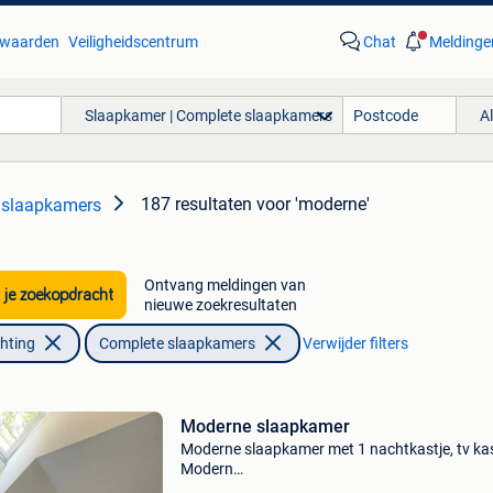
waarden
Veiligheidscentrum
Chat
Meldinge
Slaapkamer | Complete slaapkamers
A
187 resultaten
voor 'moderne'
 slaapkamers
Ontvang meldingen van
 je zoekopdracht
nieuwe zoekresultaten
chting
Complete slaapkamers
Verwijder filters
Moderne slaapkamer
Moderne slaapkamer met 1 nachtkastje, tv ka
Modern…