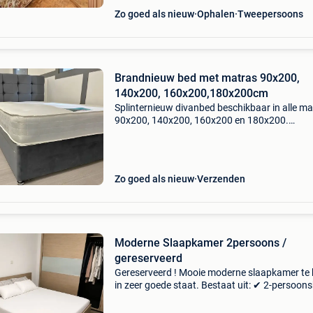
Zo goed als nieuw
Ophalen
Tweepersoons
Brandnieuw bed met matras 90x200,
140x200, 160x200,180x200cm
Splinternieuw divanbed beschikbaar in alle ma
90x200, 140x200, 160x200 en 180x200.
Verkrijgbaar in elegante kleuren: grijs, crème, 
en zilver. Stuur een bericht voor de prijs ✔️ snel
leveri
Zo goed als nieuw
Verzenden
Moderne Slaapkamer 2persoons /
gereserveerd
Gereserveerd ! Mooie moderne slaapkamer te
in zeer goede staat. Bestaat uit: ✔ 2-persoon
160/200 ✔ groot hoofdbord 280cm ✔ 2
nachtkastjes ✔ spiegel ✔ met lattenbodem (