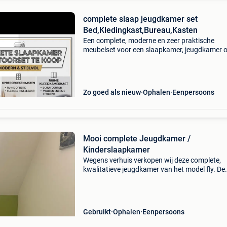
complete slaap jeugdkamer set
Bed,Kledingkast,Bureau,Kasten
Een complete, moderne en zeer praktische
meubelset voor een slaapkamer, jeugdkamer o
studentenkamer. Mooie combinatie van donke
hout en licht eiken met houtstructuur. De set
bestaat uit: eenpersoons
Zo goed als nieuw
Ophalen
Eenpersoons
Mooi complete Jeugdkamer /
Kinderslaapkamer
Wegens verhuis verkopen wij deze complete,
kwalitatieve jeugdkamer van het model fly. De
meubels zijn uitgevoerd in een tijdloze en stoe
kleurencombinatie: k531 oak travelling (eikenl
met uni gr
Gebruikt
Ophalen
Eenpersoons