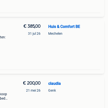
€ 385,00
Huis & Comfort BE
31 jul 26
Mechelen
ten:
zwart
le
€ 200,00
claudia
21 mei 26
Genk
 koop
sbed