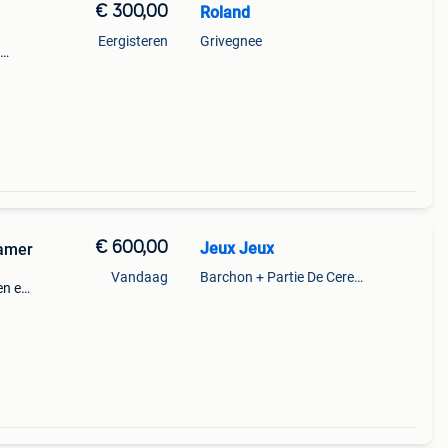
€ 300,00
Roland
Eergisteren
Grivegnee
40
 met
€ 600,00
Jeux Jeux
kamer
Vandaag
Barchon + Partie De Cerexhe - Heuseux, De Evegnee - Tignee
en en