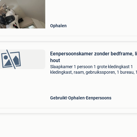
Ophalen
Eenpersoonskamer zonder bedframe, li
hout
Slaapkamer 1 persoon 1 grote kledingkast 1
kledingkast, raam, gebruikssporen, 1 bureau, 
bureau, 1 blok onder bureau met wielen, 1 klei
plank, 1 nachtkastje, 1 nachtkastje, 1 boxsprin
auping, 90x
Gebruikt
Ophalen
Eenpersoons