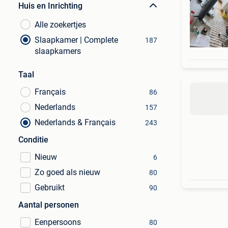
Huis en Inrichting
Alle zoekertjes
Slaapkamer | Complete
187
slaapkamers
Taal
Français
86
Nederlands
157
Nederlands & Français
243
Conditie
Nieuw
6
Zo goed als nieuw
80
Gebruikt
90
Aantal personen
Eenpersoons
80