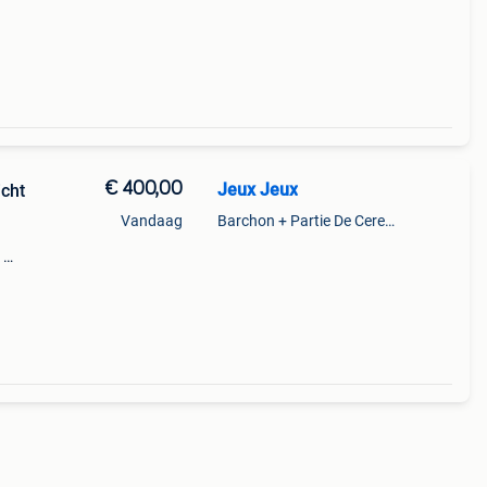
€ 400,00
Jeux Jeux
cht
Vandaag
Barchon + Partie De Cerexhe - Heuseux, De Evegnee - Tignee
1
ne
g,