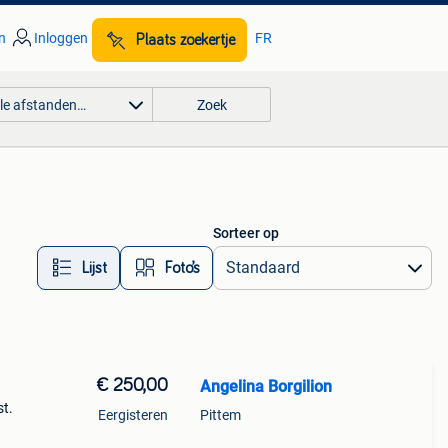
n
Inloggen
FR
Plaats zoekertje
lle afstanden…
Zoek
Sorteer op
Lijst
Foto’s
€ 250,00
Angelina Borgilion
st.
Eergisteren
Pittem