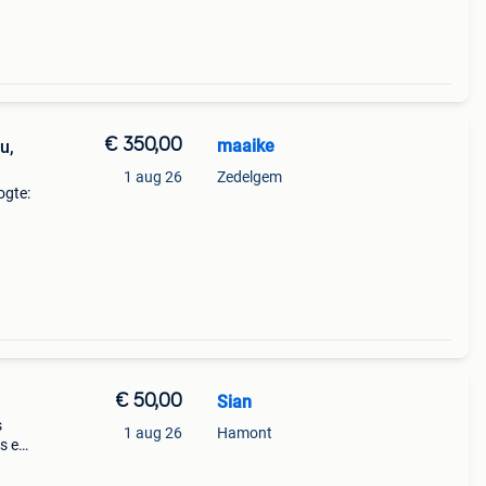
€ 350,00
maaike
u,
1 aug 26
Zedelgem
ogte:
te:
€ 50,00
Sian
s
1 aug 26
Hamont
es en
t en
n