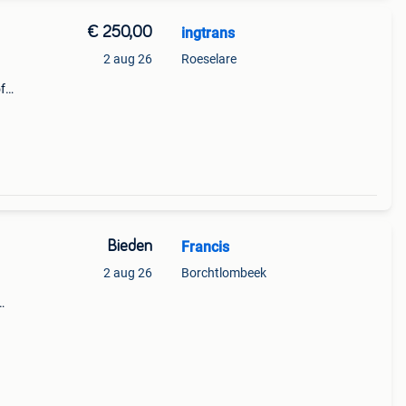
€ 250,00
ingtrans
2 aug 26
Roeselare
f
r
Bieden
Francis
2 aug 26
Borchtlombeek
re
ook)