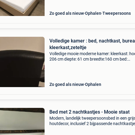
zonder is ook mogelijk
Zo goed als nieuw
Ophalen
Tweepersoons
Volledige kamer : bed, nachtkast, burea
kleerkast,zeteltje
Volledige mooie moderne kamer: kleerkast: ho
206 cm diepte: 61 cm breedte:160 cm bed:
hoogte:49 cm diepte: 96 cm breedte:210 cm
nachtkastje: hoogte: 47 cm diepte:40 cm breed
44 cm zeteltje bur
Zo goed als nieuw
Ophalen
Bed met 2 nachtkastjes - Mooie staat
Modern, landelijk tweepersoonsbed in een grij
houtdecor, inclusief 2 bijpassende nachtkastj
lattenbodem. Het geheel verkeert in nette staa
is stevig en goed onderhouden. Ideaal voor ee