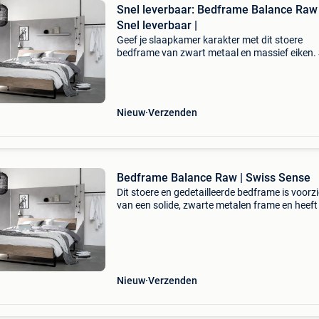
Snel leverbaar: Bedframe Balance Raw 
Snel leverbaar |
Geef je slaapkamer karakter met dit stoere
bedframe van zwart metaal en massief eiken. 
leverbaar en gratis gemonteerd bij swiss sense
Doen wat je droomt, begint met een goed bed.
die vind
Nieuw
Verzenden
Bedframe Balance Raw | Swiss Sense
Dit stoere en gedetailleerde bedframe is voorz
van een solide, zwarte metalen frame en heeft
ruwe uitstraling. Balance massief eikenhout..
wat je droomt, begint met een goed bed. En di
Nieuw
Verzenden