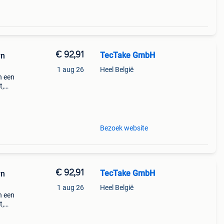
€ 92,91
TecTake GmbH
rn
1 aug 26
Heel België
n een
t,
 De
Bezoek website
€ 92,91
TecTake GmbH
rn
1 aug 26
Heel België
n een
t,
 De