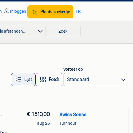
n
Inloggen
FR
Plaats zoekertje
lle afstanden…
Zoek
Sorteer op
Lijst
Foto’s
€ 1.510,00
Swiss Sense
-
1 aug 26
Turnhout