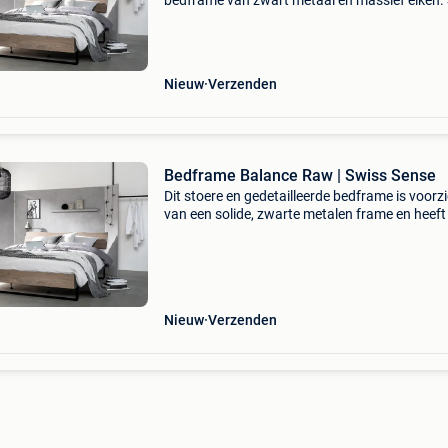
bedframe van zwart metaal en massief eiken. 
leverbaar en gratis gemonteerd bij swiss sense
Doen wat je droomt, begint met een goed bed.
die vind
Nieuw
Verzenden
Bedframe Balance Raw | Swiss Sense
Dit stoere en gedetailleerde bedframe is voorz
van een solide, zwarte metalen frame en heeft
ruwe uitstraling. Balance massief eikenhout..
wat je droomt, begint met een goed bed. En di
Nieuw
Verzenden