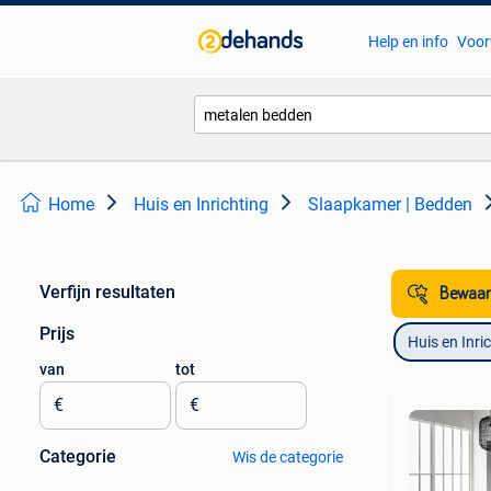
Help en info
Voor
Home
Huis en Inrichting
Slaapkamer | Bedden
Verfijn resultaten
Bewaar
Prijs
Huis en Inri
van
tot
€
€
Categorie
Wis de categorie