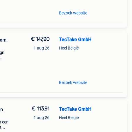
Bezoek website
€ 147,90
TecTake GmbH
dem,
1 aug 26
Heel België
ign
mer
Bezoek website
€ 113,91
TecTake GmbH
rn
1 aug 26
Heel België
n een
t,