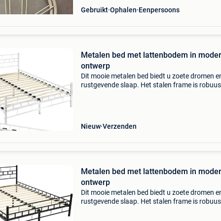
Gebruikt
Ophalen
Eenpersoons
Metalen bed met lattenbodem in mode
ontwerp
Dit mooie metalen bed biedt u zoete dromen e
rustgevende slaap. Het stalen frame is robuus
stabiel en past door het visueel aantrekkelijke
hoofd- en voeteneinde in elke kamerinrichting.
geïn
Nieuw
Verzenden
Metalen bed met lattenbodem in mode
ontwerp
Dit mooie metalen bed biedt u zoete dromen e
rustgevende slaap. Het stalen frame is robuus
stabiel en past door het visueel aantrekkelijke
hoofd- en voeteneinde in elke kamerinrichting.