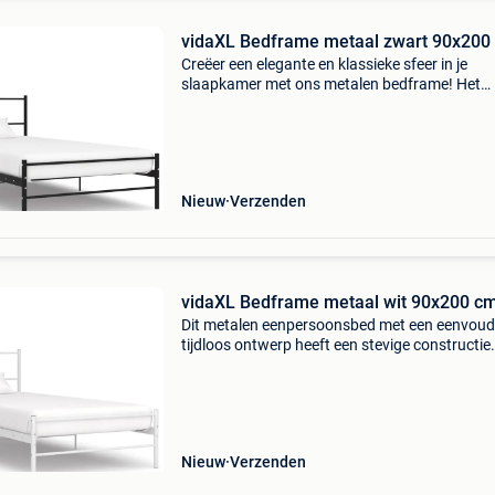
vidaXL Bedframe metaal zwart 90x200
Creëer een elegante en klassieke sfeer in je
slaapkamer met ons metalen bedframe! Het
bedframe heeft een massieve constructie van
metaal. De sterke lattenbodem biedt de nodig
ondersteuning en is zeer
Nieuw
Verzenden
vidaXL Bedframe metaal wit 90x200 c
Dit metalen eenpersoonsbed met een eenvoud
tijdloos ontwerp heeft een stevige constructie
bed is gemaakt van hoogwaardig metaal waa
het stevig en robuust is. Het gepoedercoate f
is kr
Nieuw
Verzenden