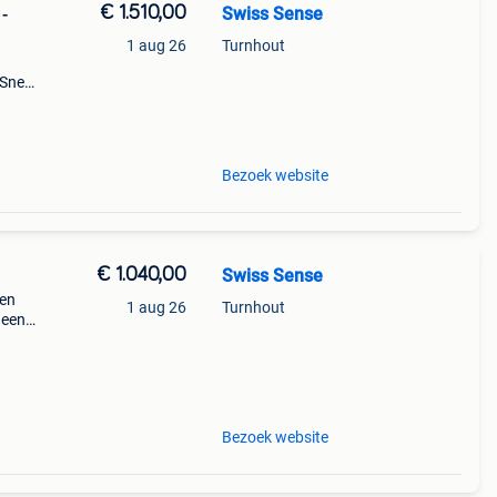
€ 1.510,00
Swiss Sense
-
1 aug 26
Turnhout
Snel
!...
 En
Bezoek website
€ 1.040,00
Swiss Sense
ien
1 aug 26
Turnhout
 een
. Doen
e v
Bezoek website