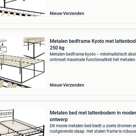
geïn
Nieuw
Verzenden
Metalen bedframe Kyoto met lattenbo
250 kg
Metalen bedframe kyoto – minimalistisch des
ontmoet maximale functionaliteit het metalen
bedframe kyoto van tectake geeft je slaapka
een moderne uitstraling en zorgt voor zoete
dromen. Met zijn
Nieuw
Verzenden
Metalen bed met lattenbodem in mode
ontwerp
Dit mooie metalen bed biedt u zoete dromen e
rustgevende slaap. Het stalen frame is robuus