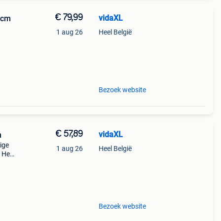
€ 79,99
vidaXL
 cm
1 aug 26
Heel België
e
Bezoek website
€ 57,89
vidaXL
m
ige
1 aug 26
Heel België
. Het
rdoor
rame
Bezoek website