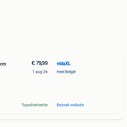
€ 79,99
vidaXL
 cm
1 aug 26
Heel België
e
Topadvertentie
Bezoek website