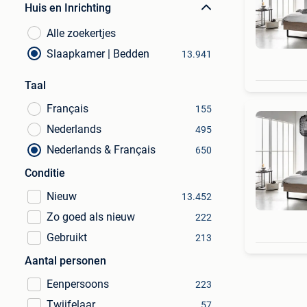
Huis en Inrichting
Alle zoekertjes
Slaapkamer | Bedden
13.941
Taal
Français
155
Nederlands
495
Nederlands & Français
650
Conditie
Nieuw
13.452
Zo goed als nieuw
222
Gebruikt
213
Aantal personen
Eenpersoons
223
Twijfelaar
57