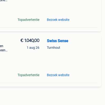
Snel
!...
 En
Topadvertentie
Bezoek website
€ 1.040,00
Swiss Sense
ien
1 aug 26
Turnhout
 een
. Doen
e v
Topadvertentie
Bezoek website