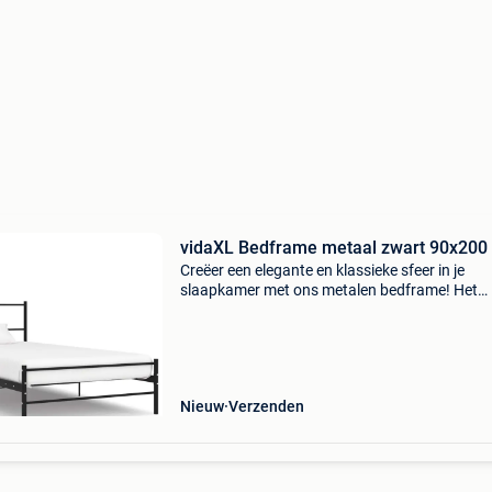
vidaXL Bedframe metaal zwart 90x200
Creëer een elegante en klassieke sfeer in je
slaapkamer met ons metalen bedframe! Het
bedframe heeft een massieve constructie van
metaal. De sterke lattenbodem biedt de nodig
ondersteuning en is zeer
Nieuw
Verzenden