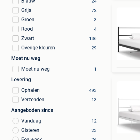
Blauw
24
Grijs
72
Groen
3
Rood
4
Zwart
136
Overige kleuren
29
Moet nu weg
Moet nu weg
1
Levering
Ophalen
493
Verzenden
13
Aangeboden sinds
Vandaag
12
Gisteren
23
Een week
76