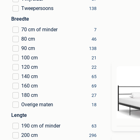
Tweepersoons
138
Breedte
70 cm of minder
7
80 cm
46
90 cm
138
100 cm
21
120 cm
22
140 cm
65
160 cm
69
180 cm
27
Overige maten
18
Lengte
190 cm of minder
63
200 cm
296