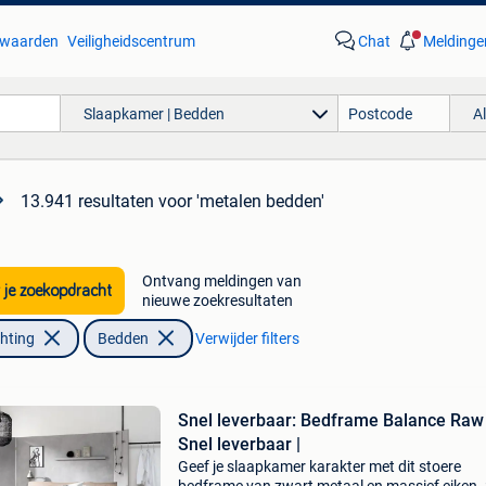
waarden
Veiligheidscentrum
Chat
Meldinge
Slaapkamer | Bedden
A
13.941 resultaten
voor 'metalen bedden'
Ontvang meldingen van
 je zoekopdracht
nieuwe zoekresultaten
chting
Bedden
Verwijder filters
Snel leverbaar: Bedframe Balance Raw 
Snel leverbaar |
Geef je slaapkamer karakter met dit stoere