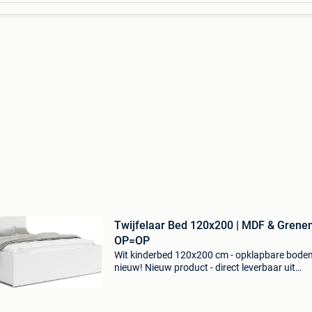
Twijfelaar Bed 120x200 | MDF & Grenen
OP=OP
Wit kinderbed 120x200 cm - opklapbare bodem
nieuw! Nieuw product - direct leverbaar uit
voorraad. - Maat voor matras: 120x200 cm
(twijfelaar) - unieke opklapbare bodem, maakt
schoonmaken makkelijk!