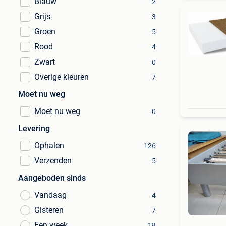
Blauw
2
Grijs
3
Groen
5
Rood
4
Zwart
0
Overige kleuren
7
Moet nu weg
Moet nu weg
0
Levering
Ophalen
126
Verzenden
5
Aangeboden sinds
Vandaag
4
Gisteren
7
Een week
18