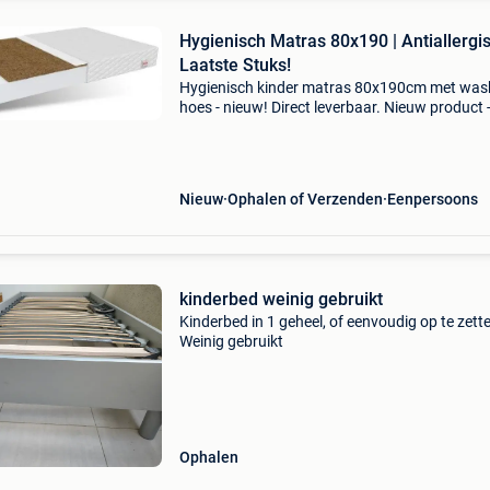
Hygienisch Matras 80x190 | Antiallergis
Laatste Stuks!
Hygienisch kinder matras 80x190cm met was
hoes - nieuw! Direct leverbaar. Nieuw product 
direct leverbaar uit voorraad. - Afmeting:
80x190cm - hygienisch & antiallergisch
(kokos/latex) - afri
Nieuw
Ophalen of Verzenden
Eenpersoons
kinderbed weinig gebruikt
Kinderbed in 1 geheel, of eenvoudig op te zett
Weinig gebruikt
Ophalen