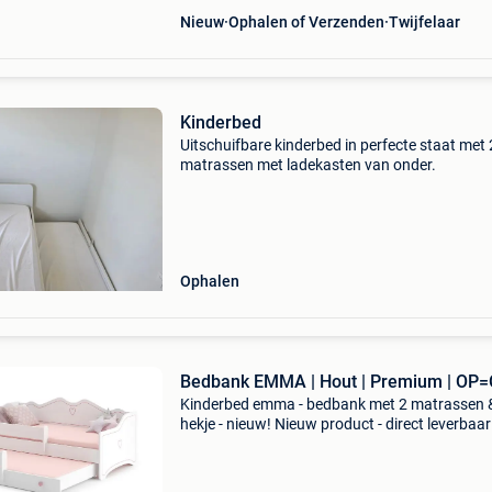
Nieuw
Ophalen of Verzenden
Twijfelaar
Kinderbed
Uitschuifbare kinderbed in perfecte staat met 
matrassen met ladekasten van onder.
Ophalen
Bedbank EMMA | Hout | Premium | OP
Kinderbed emma - bedbank met 2 matrassen 
hekje - nieuw! Nieuw product - direct leverbaar
voorraad. - Tweepersoons kinderbed emma,
wit/roze met hartjesprint - afmetingen: 164 x 
70 cm (ma