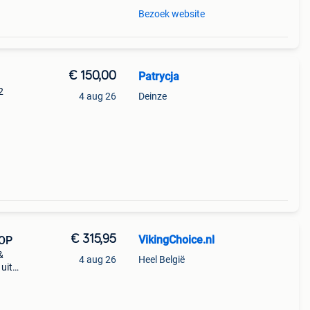
Bezoek website
€ 150,00
Patrycja
2
4 aug 26
Deinze
€ 315,95
VikingChoice.nl
=OP
&
4 aug 26
Heel België
 uit
85 x