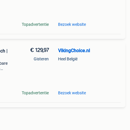
en
ima
Topadvertentie
Bezoek website
€ 129,97
VikingChoice.nl
ch |
Gisteren
Heel België
bare
-
Topadvertentie
Bezoek website