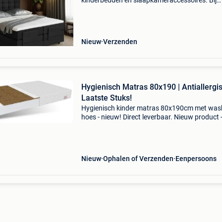
kinderbedden en slaapkameraccessoires. Bij
beddenbriljant vind je regelmatig tweedekans 
op=op producten . Dit zijn artikelen die nog pr
bruikbaar zijn of zel
Nieuw
Verzenden
Hygienisch Matras 80x190 | Antiallergis
Laatste Stuks!
Hygienisch kinder matras 80x190cm met was
hoes - nieuw! Direct leverbaar. Nieuw product 
direct leverbaar uit voorraad. - Afmeting:
80x190cm - hygienisch & antiallergisch
(kokos/latex) - afri
Nieuw
Ophalen of Verzenden
Eenpersoons