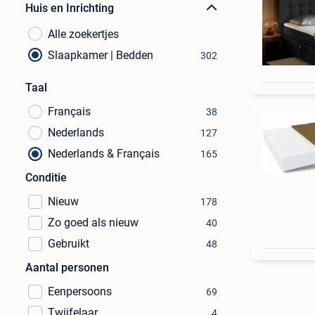
Huis en Inrichting
Alle zoekertjes
Slaapkamer | Bedden
302
Taal
Français
38
Nederlands
127
Nederlands & Français
165
Conditie
Nieuw
178
Zo goed als nieuw
40
Gebruikt
48
Aantal personen
Eenpersoons
69
Twijfelaar
4