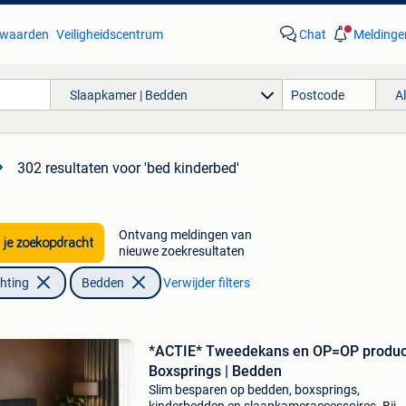
waarden
Veiligheidscentrum
Chat
Meldinge
Slaapkamer | Bedden
A
302 resultaten
voor 'bed kinderbed'
Ontvang meldingen van
 je zoekopdracht
nieuwe zoekresultaten
chting
Bedden
Verwijder filters
*ACTIE* Tweedekans en OP=OP produc
Boxsprings | Bedden
Slim besparen op bedden, boxsprings,