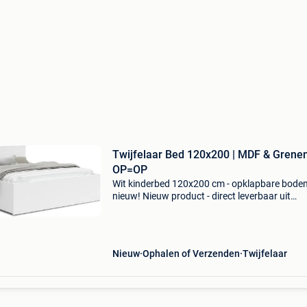
Twijfelaar Bed 120x200 | MDF & Grenen
OP=OP
Wit kinderbed 120x200 cm - opklapbare bodem
nieuw! Nieuw product - direct leverbaar uit
voorraad. - Maat voor matras: 120x200 cm
(twijfelaar) - unieke opklapbare bodem, maakt
schoonmaken makkelijk!
Nieuw
Ophalen of Verzenden
Twijfelaar