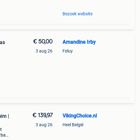
Bezoek website
€ 50,00
Amandine Irby
ras
3 aug 26
Feluy
€ 139,97
VikingChoice.nl
im |
3 aug 26
Heel België
t
erbaar