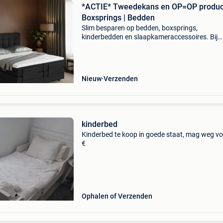
*ACTIE* Tweedekans en OP=OP produc
Boxsprings | Bedden
Slim besparen op bedden, boxsprings,
kinderbedden en slaapkameraccessoires. Bij
beddenbriljant vind je regelmatig tweedekans 
op=op producten . Dit zijn artikelen die nog pr
bruikbaar zijn of zel
Nieuw
Verzenden
kinderbed
Kinderbed te koop in goede staat, mag weg vo
€
Ophalen of Verzenden