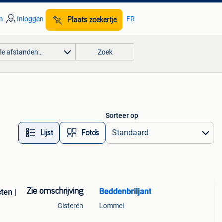
n
Inloggen
FR
Plaats zoekertje
lle afstanden…
Zoek
Sorteer op
Lijst
Foto’s
Zie omschrijving
Beddenbriljant
ten |
Gisteren
Lommel