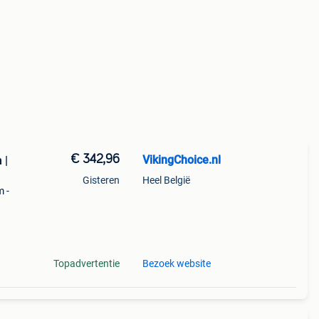
€ 342,96
VikingChoice.nl
 |
Gisteren
Heel België
 -
Topadvertentie
Bezoek website