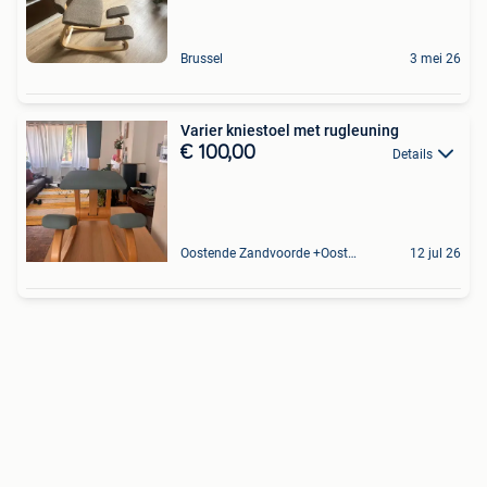
Brussel
3 mei 26
Varier kniestoel met rugleuning
€ 100,00
Details
Oostende Zandvoorde +Oostende
12 jul 26