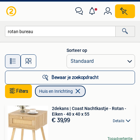
Huis en Inrichting
Sorteer op
Alle afstanden…
Bewaar je zoekopdracht
Filters
Huis en Inrichting
2dekans | Coast Nachtkastje - Rotan -
Eiken - 40 x 40 x 55
€ 39,99
Details
Topadvertentie