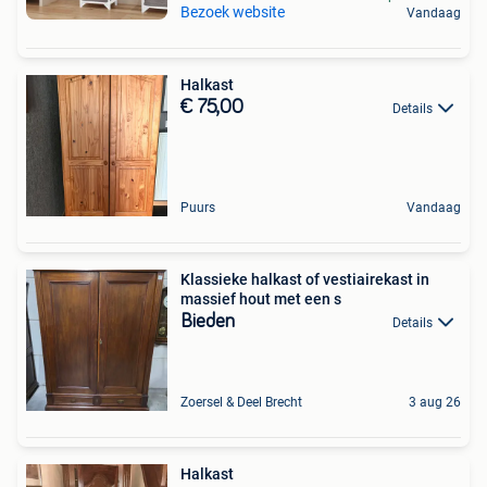
Bezoek website
Vandaag
Halkast
€ 75,00
Details
Puurs
Vandaag
Klassieke halkast of vestiairekast in
massief hout met een s
Bieden
Details
Zoersel & Deel Brecht
3 aug 26
Halkast