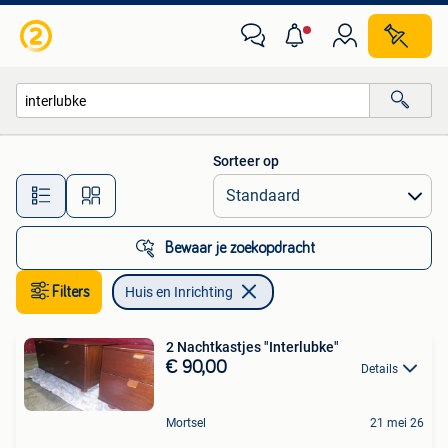
Huis en Inrichting
Sorteer op
Alle afstanden…
Bewaar je zoekopdracht
Filters
Huis en Inrichting
2 Nachtkastjes "Interlubke"
€ 90,00
Details
Mortsel
21 mei 26