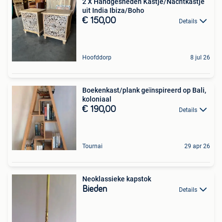
2 X Handgesneden Kastje/Nachtkastje
uit India Ibiza/Boho
€ 150,00
Details
Hoofddorp
8 jul 26
Boekenkast/plank geïnspireerd op Bali,
koloniaal
€ 190,00
Details
Tournai
29 apr 26
Neoklassieke kapstok
Bieden
Details