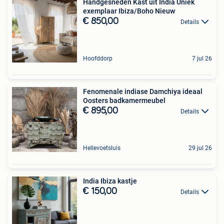
Handgesneden Kast uit India Uniek
exemplaar Ibiza/Boho Nieuw
€ 850,00
Details
Hoofddorp
7 jul 26
Fenomenale indiase Damchiya ideaal
Oosters badkamermeubel
€ 895,00
Details
Hellevoetsluis
29 jul 26
India Ibiza kastje
€ 150,00
Details