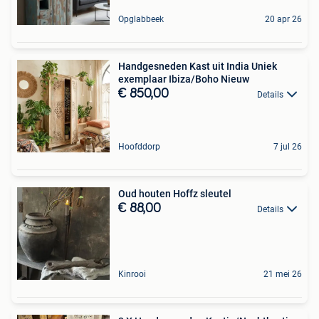
Opglabbeek
20 apr 26
Handgesneden Kast uit India Uniek
exemplaar Ibiza/Boho Nieuw
€ 850,00
Details
Hoofddorp
7 jul 26
Oud houten Hoffz sleutel
€ 88,00
Details
Kinrooi
21 mei 26