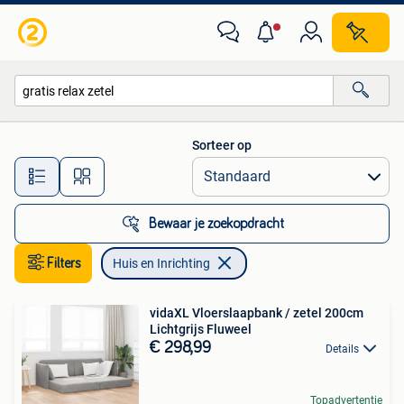
Huis en Inrichting
Sorteer op
Alle afstanden…
Bewaar je zoekopdracht
Filters
Huis en Inrichting
vidaXL Vloerslaapbank / zetel 200cm
Lichtgrijs Fluweel
€ 298,99
Details
Topadvertentie