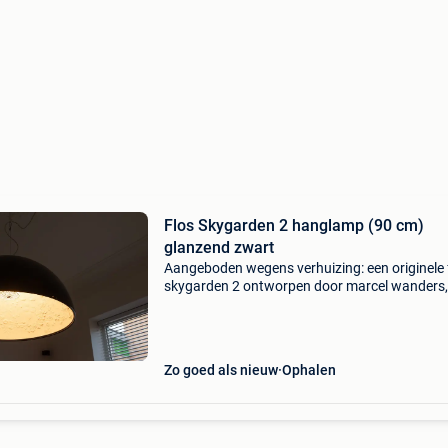
Flos Skygarden 2 hanglamp (90 cm)
glanzend zwart
Aangeboden wegens verhuizing: een originele 
skygarden 2 ontworpen door marcel wanders,
uitgevoerd in glossy black (glanzend zwart). 
glanzende uitvoering is inmiddels uit producti
genomen door
Zo goed als nieuw
Ophalen