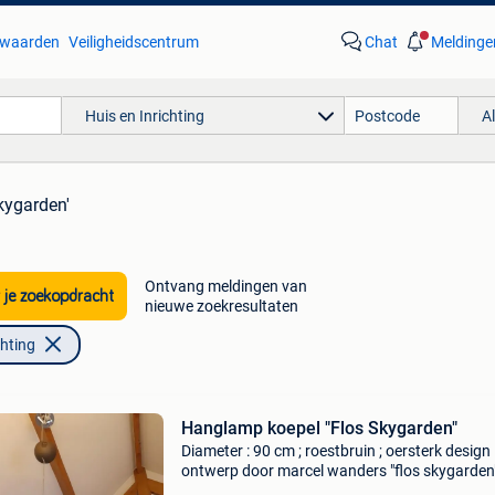
waarden
Veiligheidscentrum
Chat
Meldinge
Huis en Inrichting
A
skygarden'
Ontvang meldingen van
 je zoekopdracht
nieuwe zoekresultaten
chting
Hanglamp koepel "Flos Skygarden"
Diameter : 90 cm ; roestbruin ; oersterk design
ontwerp door marcel wanders "flos skygarden
moderne buitenkant (staal) klassieke binnenk