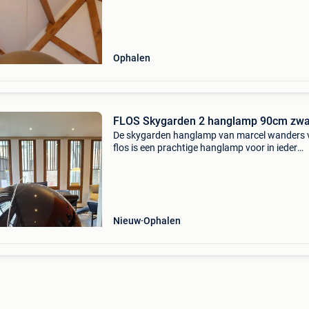
(gips) met prachtig romantisch patroon vol m
Ophalen
FLOS Skygarden 2 hanglamp 90cm zwa
De skygarden hanglamp van marcel wanders 
flos is een prachtige hanglamp voor in ieder
interieur. Niet voor niets is dit één van de bests
van flos. De binnenzijde van de hanglamp
skygarden i
Nieuw
Ophalen