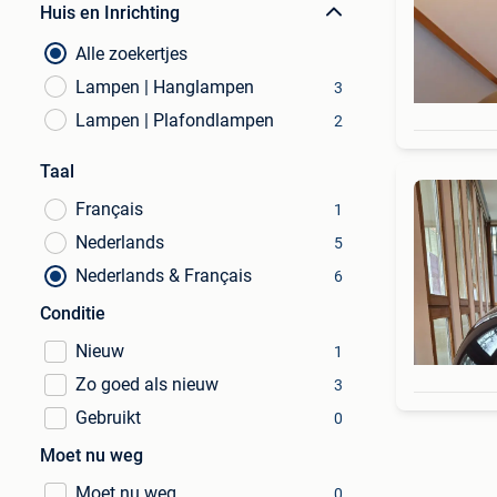
Huis en Inrichting
Alle zoekertjes
Lampen | Hanglampen
3
Lampen | Plafondlampen
2
Taal
Français
1
Nederlands
5
Nederlands & Français
6
Conditie
Nieuw
1
Zo goed als nieuw
3
Gebruikt
0
Moet nu weg
Moet nu weg
0