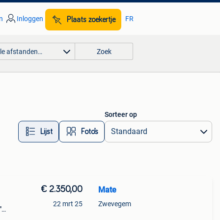
n
Inloggen
FR
Plaats zoekertje
lle afstanden…
Zoek
Sorteer op
Lijst
Foto’s
€ 2.350,00
Mate
22 mrt 25
Zwevegem
"
ant