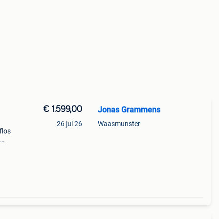
€ 1.599,00
Jonas Grammens
26 jul 26
Waasmunster
flos
De
e