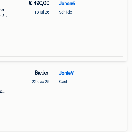
€ 490,00
Johan6
los
18 jul 26
Schilde
 is
n een
Bieden
JonieV
22 dec 25
Geel
is