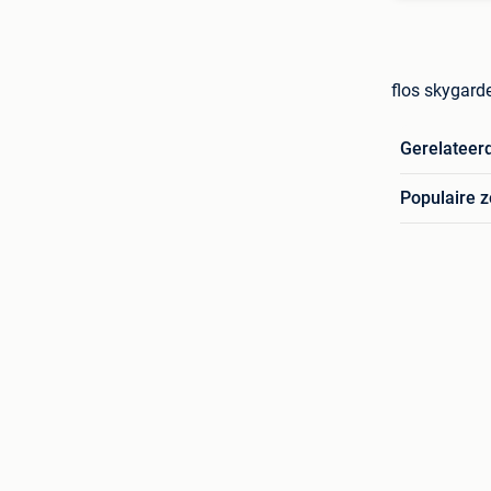
flos skygarde
Gerelateer
Populaire 