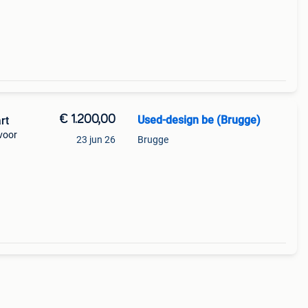
et we
€ 1.200,00
Used-design be (Brugge)
rt
voor
23 jun 26
Brugge
ellers