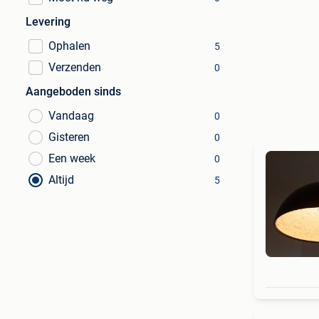
Levering
Ophalen
5
Verzenden
0
Aangeboden sinds
Vandaag
0
Gisteren
0
Een week
0
Altijd
5