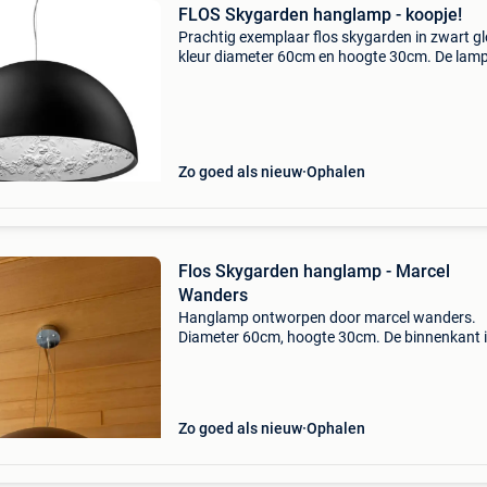
FLOS Skygarden hanglamp - koopje!
Prachtig exemplaar flos skygarden in zwart g
kleur diameter 60cm en hoogte 30cm. De lamp
gemaakt van gegoten gips, kunststof en een
diffuser van geblazen opaalglas, past zowel i
modern als
Zo goed als nieuw
Ophalen
Flos Skygarden hanglamp - Marcel
Wanders
Hanglamp ontworpen door marcel wanders.
Diameter 60cm, hoogte 30cm. De binnenkant 
gemaakt van gegoten gips met een decoratief
bloemen- en plantenreliëf. De buitenkant is
gemaakt van vloeibaar gever
Zo goed als nieuw
Ophalen