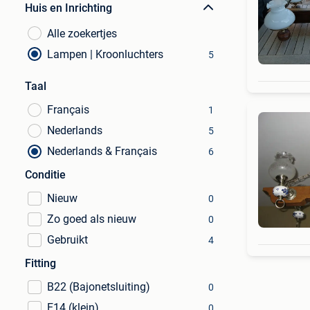
Huis en Inrichting
Alle zoekertjes
Lampen | Kroonluchters
5
Taal
Français
1
Nederlands
5
Nederlands & Français
6
Conditie
Nieuw
0
Zo goed als nieuw
0
Gebruikt
4
Fitting
B22 (Bajonetsluiting)
0
E14 (klein)
0