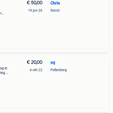
€ 50,00
Chris
19 jun 26
Ranst
n
els
€ 20,00
mj
og in
6 okt 22
Pellenberg
ing :