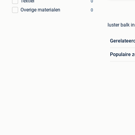
Textiel
0
Overige materialen
0
luster balk 
Gerelateer
Populaire 