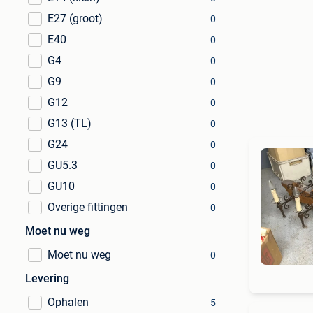
E27 (groot)
0
E40
0
G4
0
G9
0
G12
0
G13 (TL)
0
G24
0
GU5.3
0
GU10
0
Overige fittingen
0
Moet nu weg
Moet nu weg
0
Levering
Ophalen
5