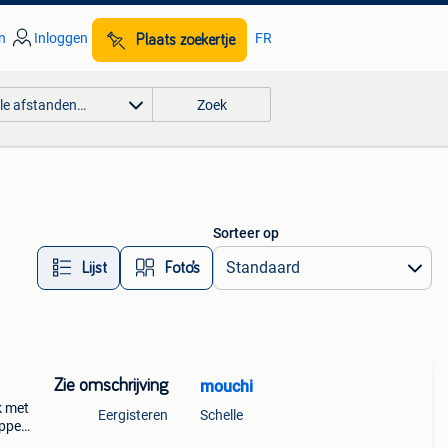
n
Inloggen
FR
Plaats zoekertje
lle afstanden…
Zoek
Sorteer op
Lijst
Foto’s
Zie omschrijving
mouchi
k met
Eergisteren
Schelle
appen.