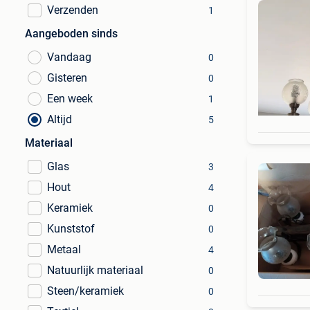
Verzenden
1
Aangeboden sinds
Vandaag
0
Gisteren
0
Een week
1
Altijd
5
Materiaal
Glas
3
Hout
4
Keramiek
0
Kunststof
0
Metaal
4
Natuurlijk materiaal
0
Steen/keramiek
0