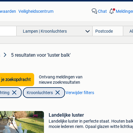
waarden
Veiligheidscentrum
Chat
Meldinge
Lampen | Kroonluchters
A
5 resultaten
voor 'luster balk'
s
Ontvang meldingen van
 je zoekopdracht
nieuwe zoekresultaten
chting
Kroonluchters
Verwijder filters
Landelijke luster
Landelijke luster in perfecte staat. Houten bal
mooie lederen riem. Opaal glazen witte lichtk
Af te halen in schelle. Prijs 80 euro prijs