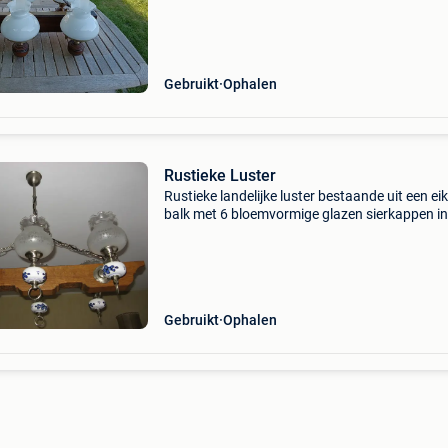
bespreekbaar. Doe bod
Gebruikt
Ophalen
Rustieke Luster
Rustieke landelijke luster bestaande uit een ei
balk met 6 bloemvormige glazen sierkappen in
combinatie met tin kleurige structuur. 6
Gloeilampen inbegrepen.
Gebruikt
Ophalen