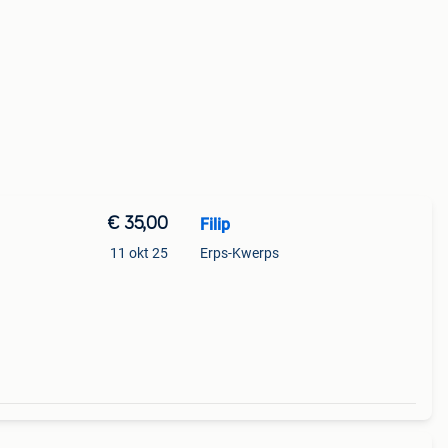
€ 35,00
Filip
11 okt 25
Erps-Kwerps