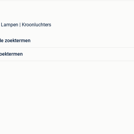
in Lampen | Kroonluchters
de zoektermen
zoektermen