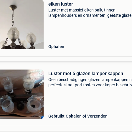
eiken luster
Luster met massief eiken balk, tinnen
lampenhouders en ornamenten, geëtste glaze
lampenkappen. Onbeschadigd en elektrisch in
orde. Rond model met 5 lichtpunten. Is inmidd
van het plafond gehaald e
Ophalen
Luster met 6 glazen lampenkappen
Geen beschadigingen glazen lampenkappen n
perfecte staat portkosten voor koper beschrijv
opening glas onderaan : 3.8 Cm zit hiermee op
lamp . De lampen hebben een kleine fitting ik
veronders
Gebruikt
Ophalen of Verzenden