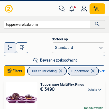
Keuken | Tupperware
Sorteer op
Alle afstanden…
Bewaar je zoekopdracht
Filters
Huis en Inrichting
Tupperware
Verwijd
Tupperware MultiFlex Rings
€ 34,90
Details
Topadvertentie