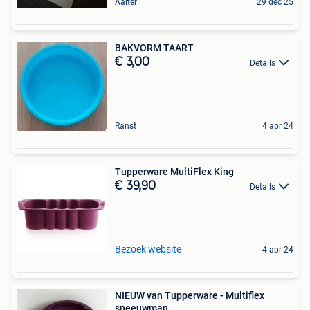
Aalter
29 dec 25
BAKVORM TAART
€ 3,00
Details
Ranst
4 apr 24
Tupperware MultiFlex King
€ 39,90
Details
Bezoek website
4 apr 24
NIEUW van Tupperware - Multiflex
sneeuwman