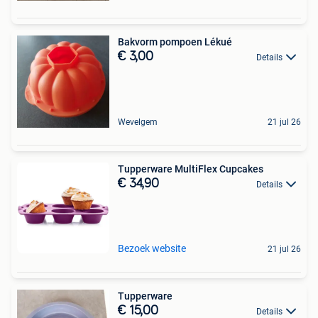
Bakvorm pompoen Lékué
€ 3,00
Details
Wevelgem
21 jul 26
Tupperware MultiFlex Cupcakes
€ 34,90
Details
Bezoek website
21 jul 26
Tupperware
€ 15,00
Details