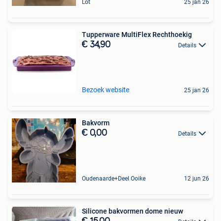
Lot
25 jan 26
Tupperware MultiFlex Rechthoekig
€ 34,90
Details
Bezoek website
25 jan 26
Bakvorm
€ 0,00
Details
Oudenaarde+Deel Ooike
12 jun 26
Silicone bakvormen dome nieuw