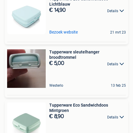
Lichtblauw
€ 14,90
Details
Bezoek website
21 mrt 23
Tupperware sleutelhanger
broodtrommel
€ 5,00
Details
Westerlo
13 feb 25
Tupperware Eco Sandwichdoos
Mintgroen
€ 8,90
Details