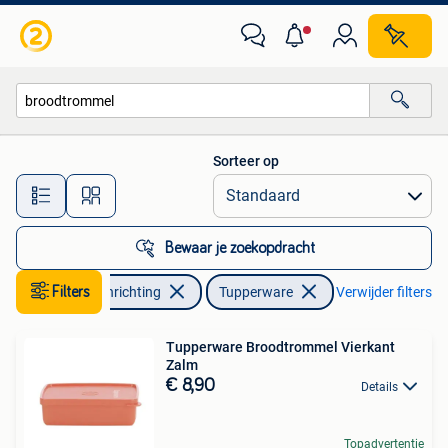
Keuken | Tupperware
Sorteer op
Alle afstanden…
Bewaar je zoekopdracht
Filters
Huis en Inrichting
Tupperware
Verwijder filters
Tupperware Broodtrommel Vierkant
Zalm
€ 8,90
Details
Topadvertentie