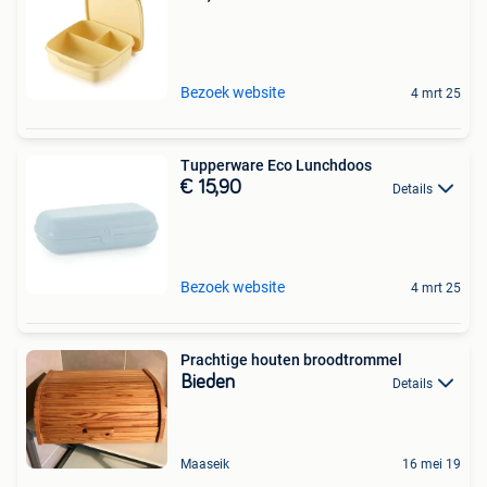
Bezoek website
4 mrt 25
Tupperware Eco Lunchdoos
€ 15,90
Details
Bezoek website
4 mrt 25
Prachtige houten broodtrommel
Bieden
Details
Maaseik
16 mei 19