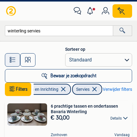
Keuken | Servies
Sorteer op
Alle afstanden…
Bewaar je zoekopdracht
Filters
Huis en Inrichting
Servies
Verwijder filters
6 prachtige tassen en ondertassen
Bavaria Winterling
€ 30,00
Details
Zonhoven
Vandaag