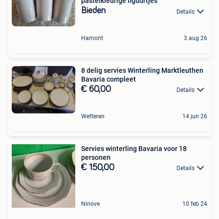
pastelkleurige figuurtjes
Bieden
Details
Hamont
3 aug 26
8 delig servies Winterling Marktleuthen
Bavaria compleet
€ 60,00
Details
Wetteren
14 jun 26
Servies winterling Bavaria voor 18
personen
€ 150,00
Details
Ninove
10 feb 24