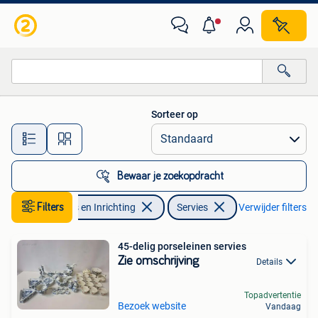
Keuken | Servies
Sorteer op
Alle afstanden…
Bewaar je zoekopdracht
Filters
Huis en Inrichting
Servies
Verwijder filters
45-delig porseleinen servies
Zie omschrijving
Details
Topadvertentie
Bezoek website
Vandaag