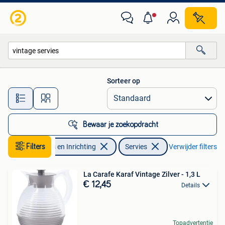
Keuken | Servies
Sorteer op
Alle afstanden…
Bewaar je zoekopdracht
Filters
Huis en Inrichting
Servies
Verwijder filters
La Carafe Karaf Vintage Zilver - 1,3 L
€ 12,45
Details
Topadvertentie