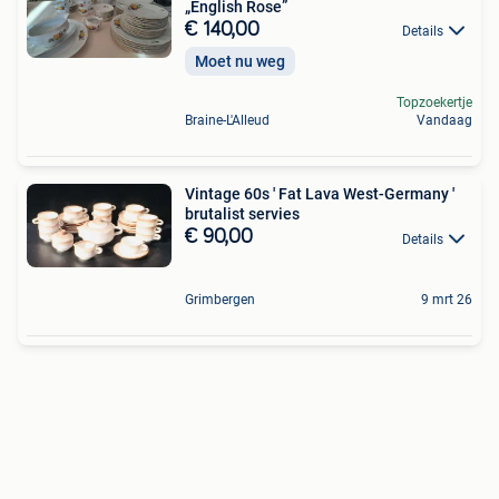
„English Rose”
€ 140,00
Details
Moet nu weg
Topzoekertje
Braine-L'Alleud
Vandaag
Vintage 60s ' Fat Lava West-Germany '
brutalist servies
€ 90,00
Details
Grimbergen
9 mrt 26