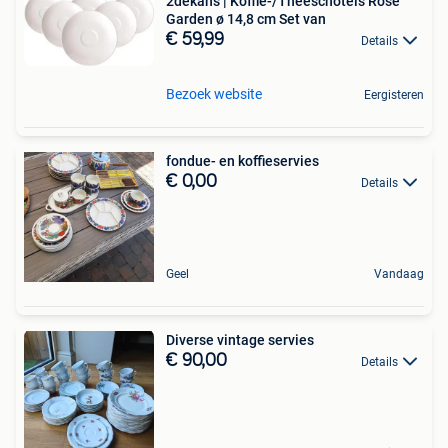
2dekans | Koffie-/Theeschotels Rose
Garden ø 14,8 cm Set van
€ 59,99
Details
Bezoek website
Eergisteren
fondue- en koffieservies
€ 0,00
Details
Geel
Vandaag
Diverse vintage servies
€ 90,00
Details