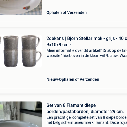
Ophalen of Verzenden
2dekans | Bjorn Stellar mok - grijs - 40 cl
9x10x9 cm -
Meer informatie over dit artikel? Druk op de kno
website ’ hierboven in de kleur: wit/blauw. W
bestellen bij 2dekansje.com? Voor 16:00 beste
morgen in huis binnen belgië. 1 Jaar garantie 
Nieuw
Ophalen of Verzenden
Set van 8 Flamant diepe
borden/pastaborden, diameter 29 cm.
Een prachtige, complete set van 8 diepe bord
het belgische interieurmerk flamant. Deze roya