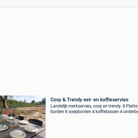
Cosy & Trendy eet- en koffieservies
Landelijk merkservies, cosy en trendy. 8 Platte
borden 8 soepborden 4 koffietassen 4 onderb
1 melkkannetje 1 suikerpot koffieservies appar
verkrijgbaar 2 gratis kommen landelijke look 
enkel