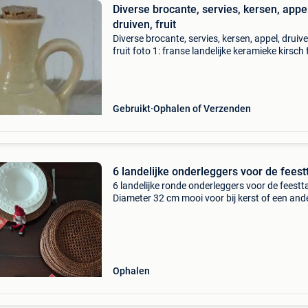
Diverse brocante, servies, kersen, appel
druiven, fruit
Diverse brocante, servies, kersen, appel, druive
fruit foto 1: franse landelijke keramieke kirsch 
met kersen, 10 euro foto 2: nog 1 vintage
puddingvorm met fruitmotief, teleflora, 10 eur
foto
Gebruikt
Ophalen of Verzenden
6 landelijke onderleggers voor de feest
6 landelijke ronde onderleggers voor de feestta
Diameter 32 cm mooi voor bij kerst of een and
feest. Een verzorgde, geklede tafel is altijd
uitnodigend om aan te zitten het maakt een
feesttafel
Ophalen