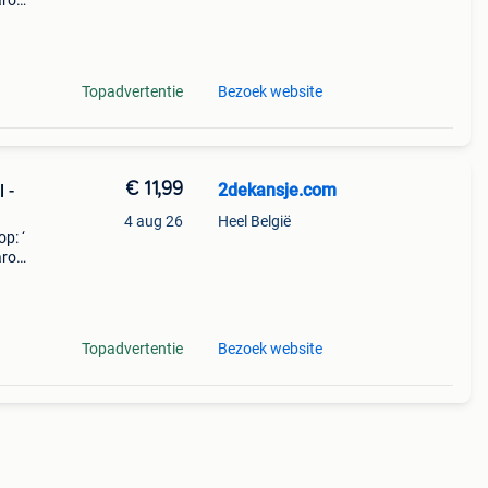
aarom
ld,
o
Topadvertentie
Bezoek website
€ 11,99
2dekansje.com
 -
4 aug 26
Heel België
p: ‘
aarom
ld,
o
Topadvertentie
Bezoek website