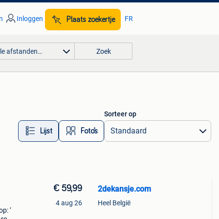
n
Inloggen
FR
Plaats zoekertje
lle afstanden…
Zoek
Sorteer op
Lijst
Foto’s
€ 59,99
2dekansje.com
4 aug 26
Heel België
p: ‘