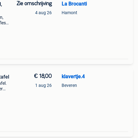
Zie omschrijving
La Brocanti
,
4 aug 26
Hamont
n,
fles
o
€ 18,00
klavertje.4
tafel
fel.
1 aug 26
Beveren
er