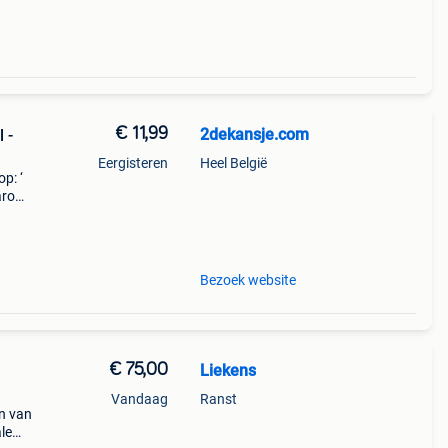
€ 11,99
2dekansje.com
 -
Eergisteren
Heel België
p: ‘
aarom
ld,
o
Bezoek website
€ 75,00
Liekens
Vandaag
Ranst
en van
le