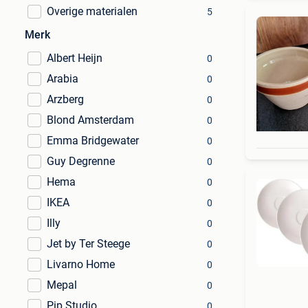
Overige materialen
5
Merk
Albert Heijn
0
Arabia
0
Arzberg
0
Blond Amsterdam
0
Emma Bridgewater
0
Guy Degrenne
0
Hema
0
IKEA
0
Illy
0
Jet by Ter Steege
0
Livarno Home
0
Mepal
0
Pip Studio
0