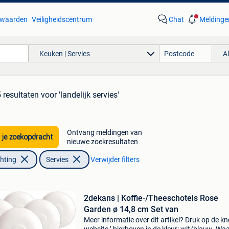
waarden
Veiligheidscentrum
Chat
Meldinge
Keuken | Servies
A
 resultaten
voor 'landelijk servies'
Ontvang meldingen van
 je zoekopdracht
nieuwe zoekresultaten
chting
Servies
Verwijder filters
2dekans | Koffie-/Theeschotels Rose
Garden ø 14,8 cm Set van
Meer informatie over dit artikel? Druk op de kno