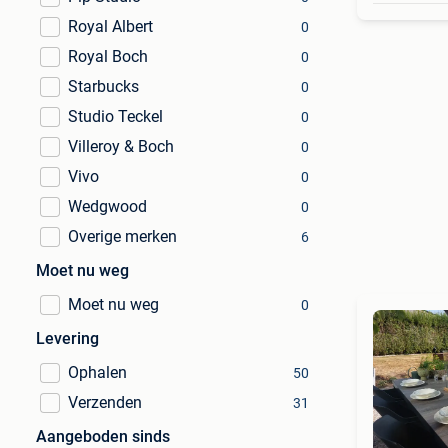
Royal Albert
0
Royal Boch
0
Starbucks
0
Studio Teckel
0
Villeroy & Boch
0
Vivo
0
Wedgwood
0
Overige merken
6
Moet nu weg
Moet nu weg
0
Levering
Ophalen
50
Verzenden
31
Aangeboden sinds