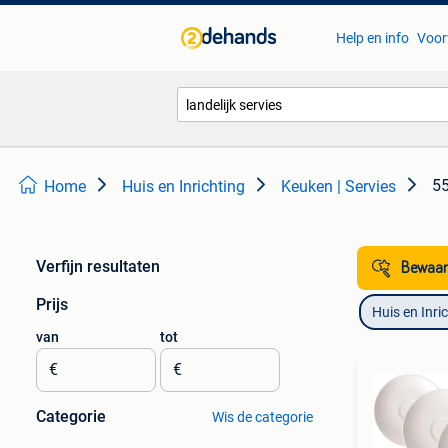
Help en info
Voor
55
Home
Huis en Inrichting
Keuken | Servies
Verfijn resultaten
Bewaar
Prijs
Huis en Inri
van
tot
€
€
Categorie
Wis de categorie