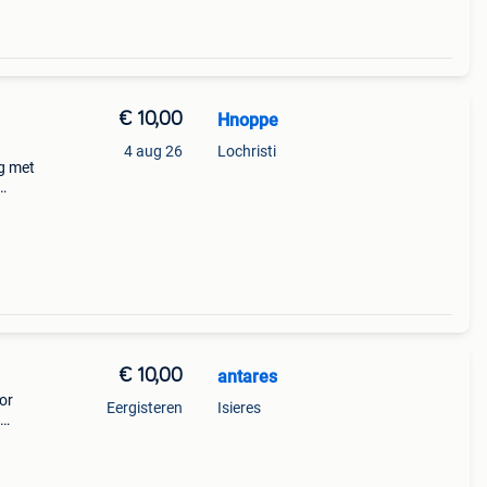
€ 10,00
Hnoppe
4 aug 26
Lochristi
ng met
ef op
€ 10,00
antares
or
Eergisteren
Isieres
van
e