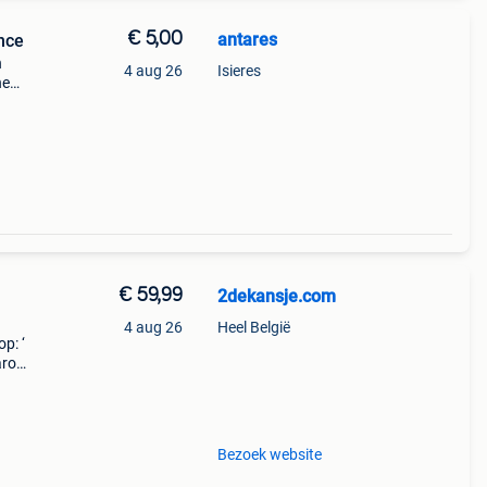
€ 5,00
antares
nce
n
4 aug 26
Isieres
ne
de
€ 59,99
2dekansje.com
4 aug 26
Heel België
p: ‘
aarom
ld,
o
Bezoek website