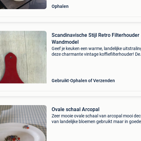
Ophalen
Scandinavische Stijl Retro Filterhouder
Wandmodel
Geef je keuken een warme, landelijke uitstrali
deze charmante vintage koffiefilterhouder! De
houder is gemaakt van rood gelakt hout en
afgewerkt met een sfeervol folkloristisch moti
de voor
Gebruikt
Ophalen of Verzenden
Ovale schaal Arcopal
Zeer mooie ovale schaal van arcopal mooi dec
van landelijke bloemen gebruikt maar in goede
staat kan worden gecombineerd met schalen 
hetzelfde model die apart worden verkocht (zi
publicaties) o