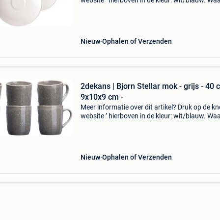
website ’ hierboven in de kleur: wit/blauw. W
bestellen bij 2dekansje.com? Voor 16:00 beste
morgen in huis binnen belgië. 1 Jaar garantie 
Nieuw
Ophalen of Verzenden
2dekans | Bjorn Stellar mok - grijs - 40 cl
9x10x9 cm -
Meer informatie over dit artikel? Druk op de kno
website ’ hierboven in de kleur: wit/blauw. W
bestellen bij 2dekansje.com? Voor 16:00 beste
morgen in huis binnen belgië. 1 Jaar garantie 
Nieuw
Ophalen of Verzenden