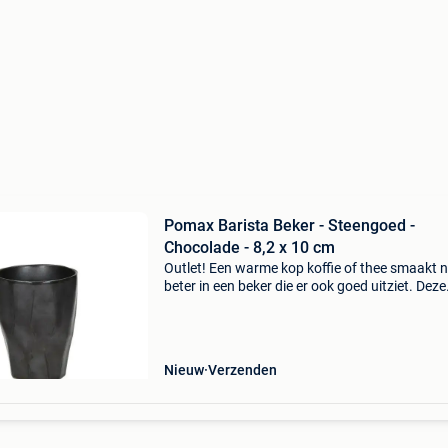
Pomax Barista Beker - Steengoed -
Chocolade - 8,2 x 10 cm
Outlet! Een warme kop koffie of thee smaakt 
beter in een beker die er ook goed uitziet. Deze
stenen beker van pomax heeft een rustige
chocoladebruine kleur die past bij elk interieur,
landelij
Nieuw
Verzenden