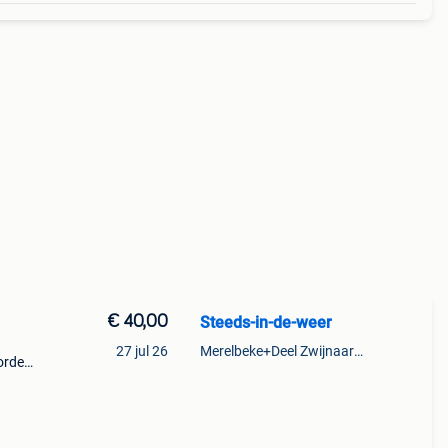
€ 40,00
Steeds-in-de-weer
27 jul 26
Merelbeke+Deel Zwijnaarde
orden
t
geen