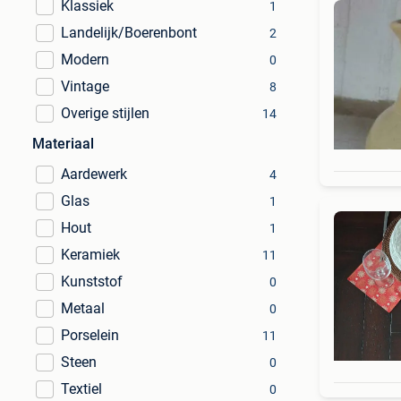
Klassiek
1
Landelijk/Boerenbont
2
Modern
0
Vintage
8
Overige stijlen
14
Materiaal
Aardewerk
4
Glas
1
Hout
1
Keramiek
11
Kunststof
0
Metaal
0
Porselein
11
Steen
0
Textiel
0