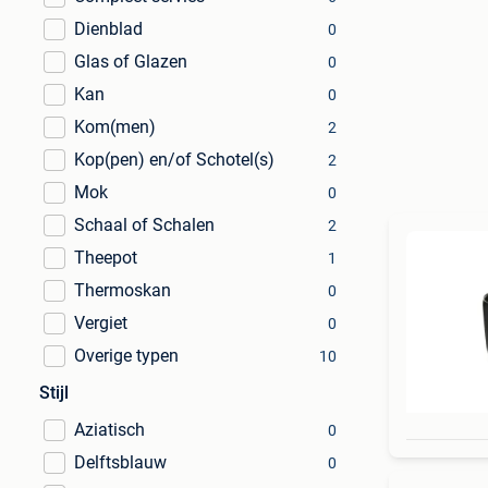
Dienblad
0
Glas of Glazen
0
Kan
0
Kom(men)
2
Kop(pen) en/of Schotel(s)
2
Mok
0
Schaal of Schalen
2
Theepot
1
Thermoskan
0
Vergiet
0
Overige typen
10
Stijl
Aziatisch
0
Delftsblauw
0