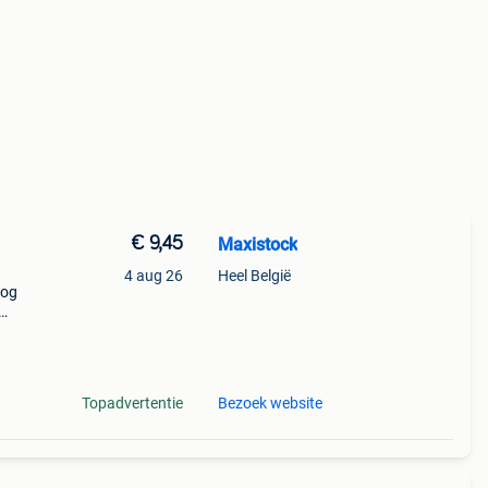
€ 9,45
Maxistock
4 aug 26
Heel België
nog
 van
Topadvertentie
Bezoek website