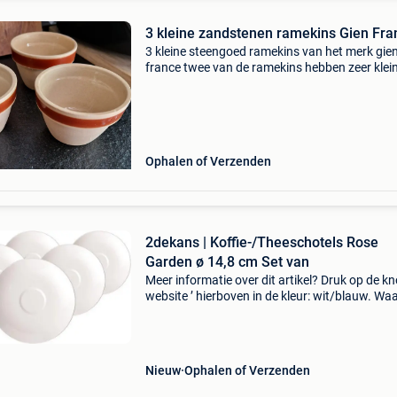
3 kleine zandstenen ramekins Gien Fra
3 kleine steengoed ramekins van het merk gie
france twee van de ramekins hebben zeer klei
openingen in de hals maar het geheel is in goe
staat voor trendy landelijke gerechten
Ophalen of Verzenden
2dekans | Koffie-/Theeschotels Rose
Garden ø 14,8 cm Set van
Meer informatie over dit artikel? Druk op de kno
website ’ hierboven in de kleur: wit/blauw. W
bestellen bij 2dekansje.com? Voor 16:00 beste
morgen in huis binnen belgië. 1 Jaar garantie 
Nieuw
Ophalen of Verzenden