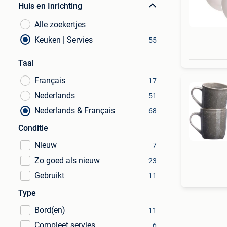
Huis en Inrichting
Alle zoekertjes
Keuken | Servies
55
Taal
Français
17
Nederlands
51
Nederlands & Français
68
Conditie
Nieuw
7
Zo goed als nieuw
23
Gebruikt
11
Type
Bord(en)
11
Compleet servies
6