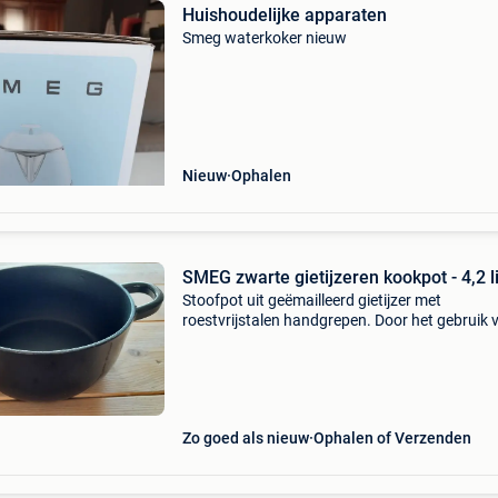
Huishoudelijke apparaten
Smeg waterkoker nieuw
Nieuw
Ophalen
SMEG zwarte gietijzeren kookpot - 4,2 li
Stoofpot uit geëmailleerd gietijzer met
roestvrijstalen handgrepen. Door het gebruik 
gietijzer houdt de pot de warmte langer vast. 
een anti-kleeflaag. Te lezen onderaan : 24 cm -
smeg - 4,2
Zo goed als nieuw
Ophalen of Verzenden