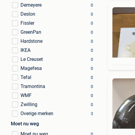
Demeyere
0
Deslon
0
Fissler
0
GreenPan
0
Hardstone
0
IKEA
0
Le Creuset
0
Magefesa
0
Tefal
0
Tramontina
0
WMF
0
Zwilling
0
Overige merken
3
Moet nu weg
Moet nu weg
0