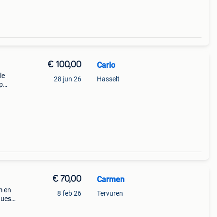
€ 100,00
Carlo
le
28 jun 26
Hasselt
p
€ 70,00
Carmen
m en
8 feb 26
Tervuren
ues :
 cfr