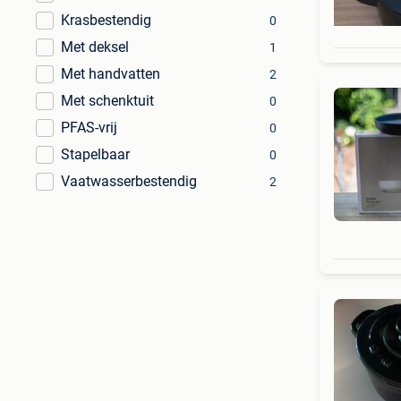
Krasbestendig
0
Met deksel
1
Met handvatten
2
Met schenktuit
0
PFAS-vrij
0
Stapelbaar
0
Vaatwasserbestendig
2