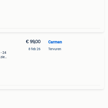
€ 99,00
Carmen
8 feb 26
Tervuren
- 24
 zie
 mijn