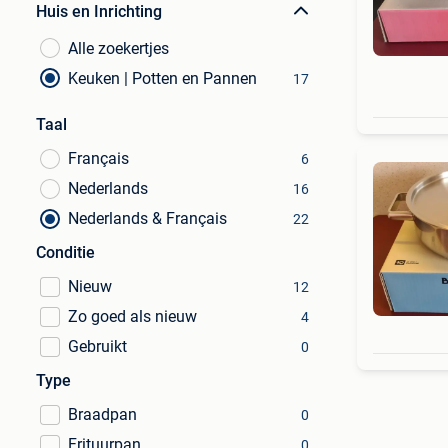
Huis en Inrichting
Alle zoekertjes
Keuken | Potten en Pannen
17
Taal
Français
6
Nederlands
16
Nederlands & Français
22
Conditie
Nieuw
12
Zo goed als nieuw
4
Gebruikt
0
Type
Braadpan
0
Frituurpan
0