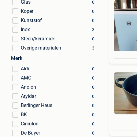
Glas
0
Koper
0
Kunststof
0
Inox
3
Steen/keramiek
0
Overige materialen
3
Merk
Aldi
0
AMC
0
Anolon
0
Aryidar
0
Berlinger Haus
0
BK
0
Circulon
0
De Buyer
0