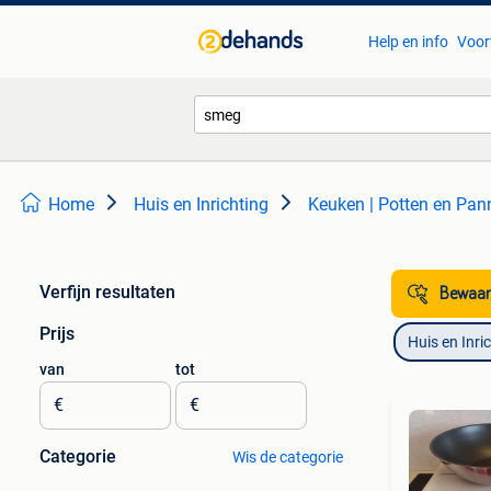
Help en info
Voor
Home
Huis en Inrichting
Keuken | Potten en Pan
Verfijn resultaten
Bewaar
Prijs
Huis en Inri
van
tot
€
€
Categorie
Wis de categorie