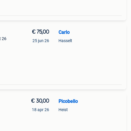
€ 75,00
Carlo
t 26
25 jun 26
Hasselt
€ 30,00
Picobello
18 apr 26
Heist