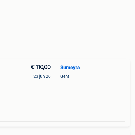
€ 110,00
Sumeyra
23 jun 26
Gent