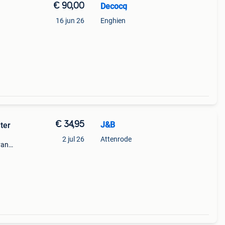
€ 90,00
Decocq
16 jun 26
Enghien
€ 34,95
J&B
ter
2 jul 26
Attenrode
van
Bevat