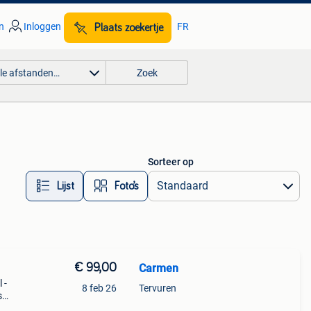
n
Inloggen
FR
Plaats zoekertje
lle afstanden…
Zoek
Sorteer op
Lijst
Foto’s
€ 99,00
Carmen
 -
8 feb 26
Tervuren
s
e