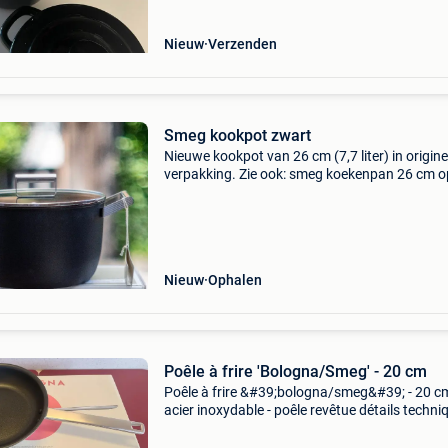
Nieuw
Verzenden
Smeg kookpot zwart
Nieuwe kookpot van 26 cm (7,7 liter) in origine
verpakking. Zie ook: smeg koekenpan 26 cm o
zelfde account.
Nieuw
Ophalen
Poêle à frire 'Bologna/Smeg' - 20 cm
Poêle à frire &#39;bologna/smeg&#39; - 20 c
acier inoxydable - poêle revêtue détails techniq
cfr photos autres casseroles, poêles à vendre :
mes autres annonces