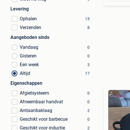
Levering
Ophalen
15
Verzenden
8
Aangeboden sinds
Vandaag
0
Gisteren
0
Een week
3
Altijd
17
Eigenschappen
Afgietsysteem
0
Afneembaar handvat
0
Antiaanbaklaag
2
Geschikt voor barbecue
0
Geschikt voor inductie
2