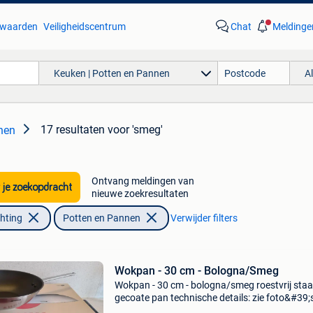
waarden
Veiligheidscentrum
Chat
Meldinge
Keuken | Potten en Pannen
A
17 resultaten
voor 'smeg'
nen
Ontvang meldingen van
 je zoekopdracht
nieuwe zoekresultaten
chting
Potten en Pannen
Verwijder filters
Wokpan - 30 cm - Bologna/Smeg
Wokpan - 30 cm - bologna/smeg roestvrij staal
gecoate pan technische details: zie foto&#39;
andere potten, pannen te koop: zie mijn ander