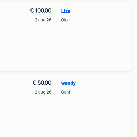
€ 100,00
Liza
2 aug 26
Olen
€ 50,00
wendy
2 aug 26
Gent