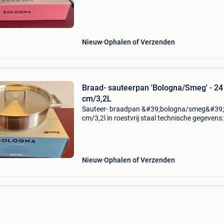
advertenties
Nieuw
Ophalen of Verzenden
Braad- sauteerpan 'Bologna/Smeg' - 24
cm/3,2L
Sauteer- braadpan &#39;bologna/smeg&#39; 
cm/3,2l in roestvrij staal technische gegevens:
foto&#39;s andere potten, pannen te koop: cfr
andere advertenties
Nieuw
Ophalen of Verzenden