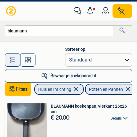
Keuken | Potten en Pannen
Sorteer op
Alle afstanden…
Bewaar je zoekopdracht
Filters
Huis en Inrichting
Potten en Pannen
BLAUMANN koekenpan, vierkant 26x26
cm
€ 20,00
Details