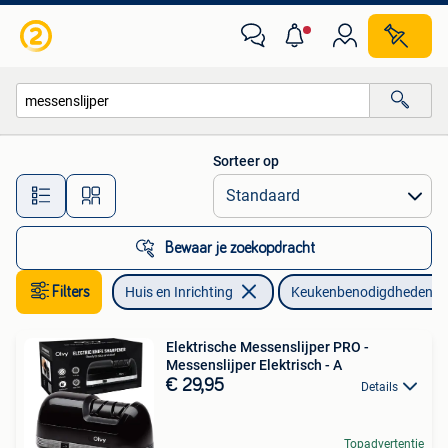
Keuken | Keukenbenodigdheden
Sorteer op
Alle afstanden…
Bewaar je zoekopdracht
Filters
Huis en Inrichting
Keukenbenodigdheden
Elektrische Messenslijper PRO -
Messenslijper Elektrisch - A
€ 29,95
Details
Topadvertentie