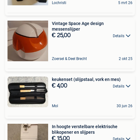
Lochristi
5 mrt 26
Vintage Space Age design
messenslijper
€ 25,00
Details
Zoersel & Deel Brecht
2 okt 25
keukenset (slijpstaal, vork en mes)
€ 4,00
Details
Mol
30 jun 26
In hoogte verstelbare elektrische
blikopener en slijpers
€ 15,00
Details