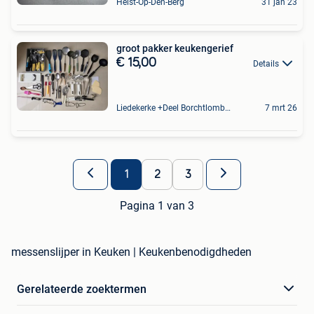
Heist-Op-Den-Berg
31 jan 23
groot pakker keukengerief
€ 15,00
Details
Liedekerke +Deel Borchtlombeek
7 mrt 26
1
2
3
Pagina 1 van 3
messenslijper in Keuken | Keukenbenodigdheden
Gerelateerde zoektermen