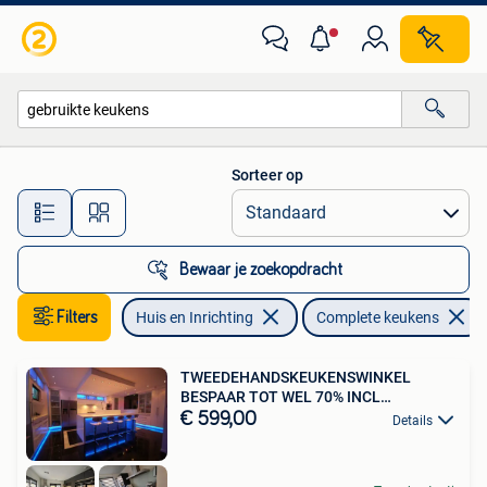
Keuken | Complete keukens
Sorteer op
Alle afstanden…
Bewaar je zoekopdracht
Filters
Huis en Inrichting
Complete keukens
TWEEDEHANDSKEUKENSWINKEL
BESPAAR TOT WEL 70% INCL
TOESTELLEN
€ 599,00
Details