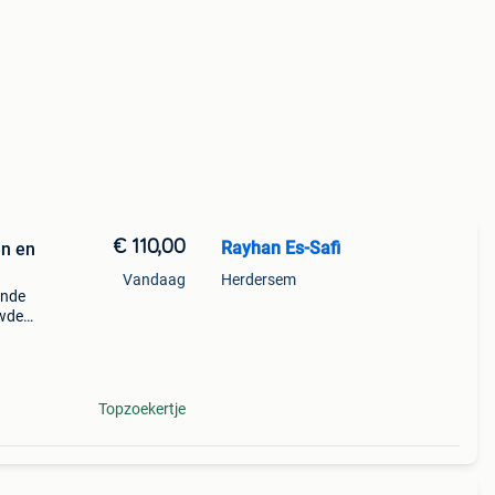
€ 110,00
Rayhan Es-Safi
en en
Vandaag
Herdersem
ende
uwde
n
r, k
Topzoekertje