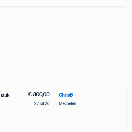
€ 800,00
ChrisB
mstuk
27 jul 26
Mechelen
ar
p te