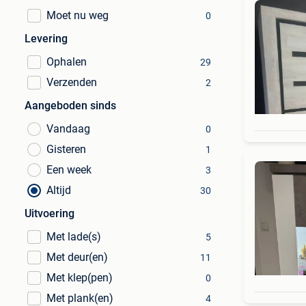
Moet nu weg
0
Levering
Ophalen
29
Verzenden
2
Aangeboden sinds
Vandaag
0
Gisteren
1
Een week
3
Altijd
30
Uitvoering
Met lade(s)
5
Met deur(en)
11
Met klep(pen)
0
Met plank(en)
4