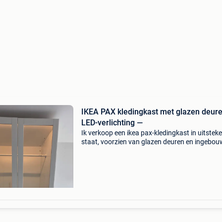
IKEA PAX kledingkast met glazen deur
LED-verlichting —
Ik verkoop een ikea pax-kledingkast in uitstek
staat, voorzien van glazen deuren en ingebo
led-verlichting. De kast is erg schoon, stevig e
volledig functioneel. Ideaal voor een slaapkame