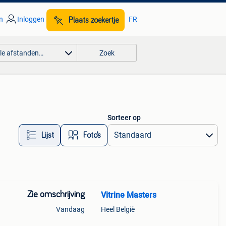
n
Inloggen
FR
Plaats zoekertje
lle afstanden…
Zoek
Sorteer op
Lijst
Foto’s
Zie omschrijving
Vitrine Masters
Vandaag
Heel België
altijd