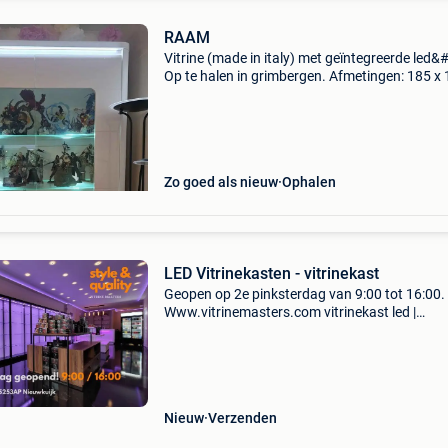
RAAM
Vitrine (made in italy) met geïntegreerde led&
Op te halen in grimbergen. Afmetingen: 185 x 
45
Zo goed als nieuw
Ophalen
LED Vitrinekasten - vitrinekast
Geopen op 2e pinksterdag van 9:00 tot 16:00.
Www.vitrinemasters.com vitrinekast led |
vitrinekasten | glazen vitrines | vitrine. U slaagt 
bij www.vitrinemasters.com. Ruim 1200 mode
online!
Nieuw
Verzenden