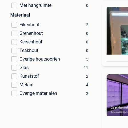
Met hangruimte
0
Materiaal
Eikenhout
2
Grenenhout
0
Kersenhout
0
Teakhout
0
Overige houtsoorten
5
Glas
11
Kunststof
2
Metaal
4
Overige materialen
2