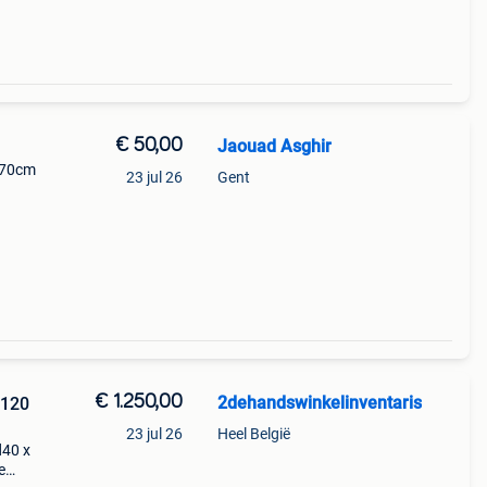
€ 50,00
Jaouad Asghir
 170cm
23 jul 26
Gent
stal,
€ 1.250,00
2dehandswinkelinventaris
B120
23 jul 26
Heel België
d40 x
e