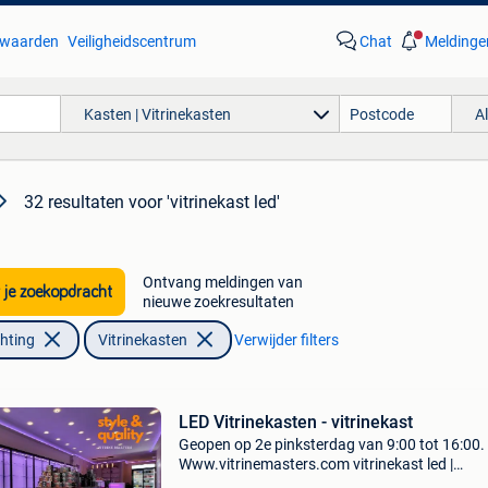
waarden
Veiligheidscentrum
Chat
Meldinge
Kasten | Vitrinekasten
A
32 resultaten
voor 'vitrinekast led'
Ontvang meldingen van
 je zoekopdracht
nieuwe zoekresultaten
chting
Vitrinekasten
Verwijder filters
LED Vitrinekasten - vitrinekast
Geopen op 2e pinksterdag van 9:00 tot 16:00.
Www.vitrinemasters.com vitrinekast led |
vitrinekasten | glazen vitrines | vitrine. U slaagt 