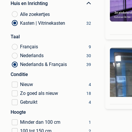
Huis en Inrichting
Alle zoekertjes
Kasten | Vitrinekasten
32
Taal
Français
9
Nederlands
30
Nederlands & Français
39
Conditie
Nieuw
4
Zo goed als nieuw
18
Gebruikt
4
Hoogte
Minder dan 100 cm
1
100 tot 150 cm
2