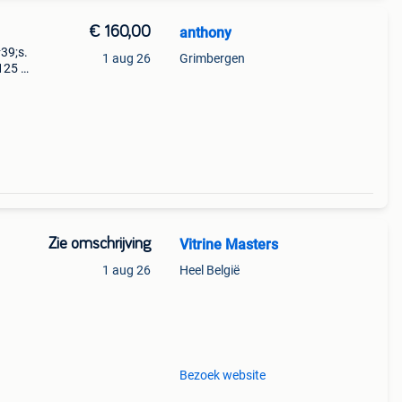
€ 160,00
anthony
#39;s.
1 aug 26
Grimbergen
125 x
Zie omschrijving
Vitrine Masters
1 aug 26
Heel België
altijd
llen
Bezoek website