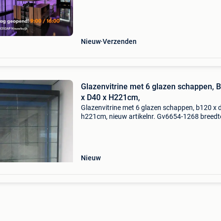
bij www.vitrinemasters.com. Ruim 1200 mode
online!
Nieuw
Verzenden
Glazenvitrine met 6 glazen schappen, 
x D40 x H221cm,
Glazenvitrine met 6 glazen schappen, b120 x 
h221cm, nieuw artikelnr. Gv6654-1268 breedt
120cm diepte 40cm hoogte 221cm led verlicht
op voorraad alle soorten gebruikte winkelinve
is b
Nieuw