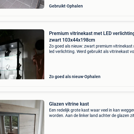
Gebruikt
Ophalen
Premium vitrinekast met LED verlichtin
zwart 103x44x198cm
Zo goed als nieuw: zwart premium vitrinekast
led verlichting. Werd gebruikt als vitrinekast v
juwelen in een winkel, zoals te zien op de
foto&#39;s. Kenmerken: breedte 103 x diepte 
hoo
Zo goed als nieuw
Ophalen
Glazen vitrine kast
Een redelijk grote kast waar veel in kan wegg
worden. Aan de linker land achter de glazen zi
ook led verlichtingen die met een knop aan en 
kan gezet worden. Afmetingen zijn 164.5 X 12