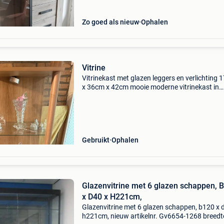
Zo goed als nieuw
Ophalen
Vitrine
Vitrinekast met glazen leggers en verlichting
x 36cm x 42cm mooie moderne vitrinekast in
houtlook met glazen deur, glazen leggers en
ingebouwde led-/spotverlichting. Ideaal om kri
glaswerk,
Gebruikt
Ophalen
Glazenvitrine met 6 glazen schappen, 
x D40 x H221cm,
Glazenvitrine met 6 glazen schappen, b120 x 
h221cm, nieuw artikelnr. Gv6654-1268 breedt