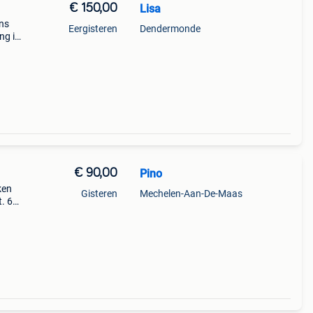
€ 150,00
Lisa
ens
Eergisteren
Dendermonde
ing in
m76
€ 90,00
Pino
ken
Gisteren
Mechelen-Aan-De-Maas
t. 65
oog.