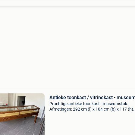
Antieke toonkast / vitrinekast - museu
Prachtige antieke toonkast - museumstuk.
Afmetingen: 292 cm (l) x 104 cm (b) x 117 (h).
Staat op wieltjes en glaswand is demonteerba
van de tafel. (Incl. Led verlichting.) Wel enkel o
halen (in