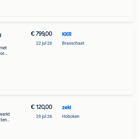
€ 799,00
KKR
g
22 jul 26
Brasschaat
 met
oor
44 x
€ 120,00
zeki
ewerkt
29 jul 26
Hoboken
tten
uit
8.5