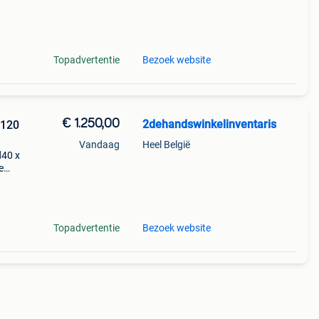
llen
Topadvertentie
Bezoek website
€ 1.250,00
2dehandswinkelinventaris
B120
Vandaag
Heel België
d40 x
e
ing 1
ntaris
Topadvertentie
Bezoek website