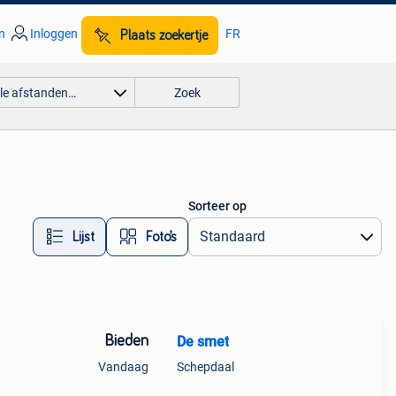
n
Inloggen
FR
Plaats zoekertje
lle afstanden…
Zoek
Sorteer op
Lijst
Foto’s
Bieden
De smet
Vandaag
Schepdaal