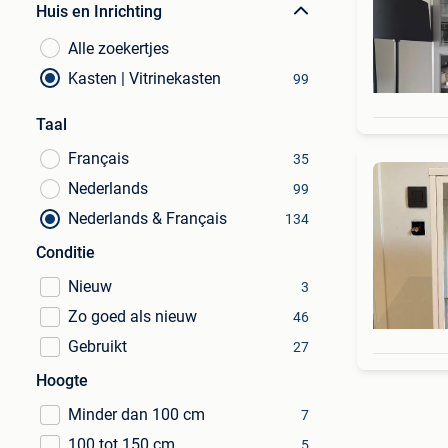
Huis en Inrichting
Alle zoekertjes
Kasten | Vitrinekasten
99
Taal
Français
35
Nederlands
99
Nederlands & Français
134
Conditie
Nieuw
3
Zo goed als nieuw
46
Gebruikt
27
Hoogte
Minder dan 100 cm
7
100 tot 150 cm
5