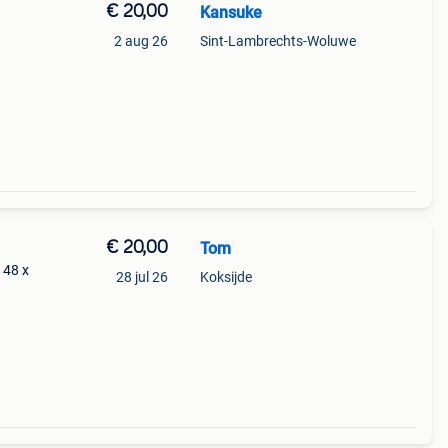
€ 20,00
Kansuke
2 aug 26
Sint-Lambrechts-Woluwe
€ 20,00
Tom
 48 x
28 jul 26
Koksijde