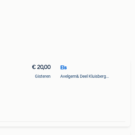
€ 20,00
Els
Gisteren
Avelgem& Deel Kluisbergen