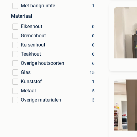
Met hangruimte
1
Materiaal
Eikenhout
0
Grenenhout
0
Kersenhout
0
Teakhout
0
Overige houtsoorten
6
Glas
15
Kunststof
1
Metaal
5
Overige materialen
3