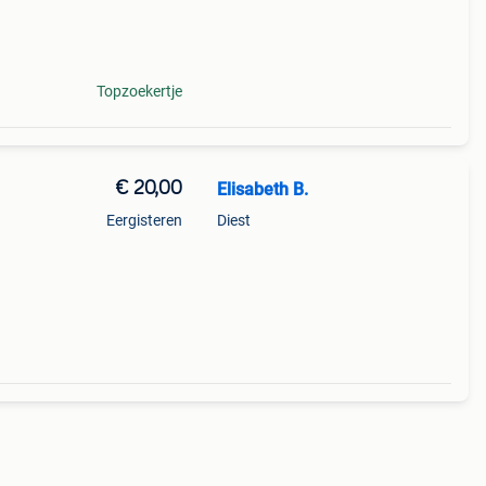
Topzoekertje
€ 20,00
Elisabeth B.
Eergisteren
Diest