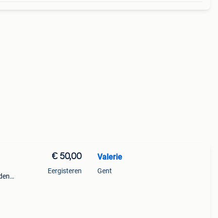
€ 50,00
Valerie
Eergisteren
Gent
rden