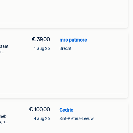
€ 39,00
mrs patmore
staat,
1 aug 26
Brecht
r
€ 100,00
Cedric
 heb
4 aug 26
Sint-Pieters-Leeuw
s, aan