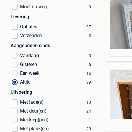
Moet nu weg
0
Levering
Ophalen
97
Verzenden
3
Aangeboden sinds
Vandaag
0
Gisteren
5
Een week
16
Altijd
99
Uitvoering
Met lade(s)
10
Met deur(en)
24
Met klep(pen)
1
Met plank(en)
20