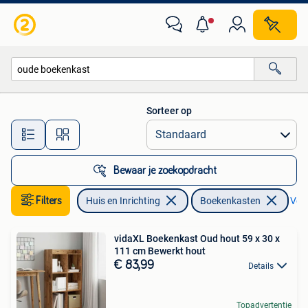
Kasten | Boekenkasten
Sorteer op
Alle afstanden…
Bewaar je zoekopdracht
Filters
Huis en Inrichting
Boekenkasten
Verw
vidaXL Boekenkast Oud hout 59 x 30 x
111 cm Bewerkt hout
€ 83,99
Details
Topadvertentie