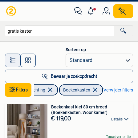
Kasten | Boekenkasten
Sorteer op
Alle afstanden…
Bewaar je zoekopdracht
Huis en Inrichting
Filters
Boekenkasten
Verwijder filters
Boekenkast klei 80 cm breed
(Boekenkasten, Woonkamer)
€ 119,00
Details
Topadvertentie