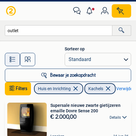
Kachels
Sorteer op
Alle afstanden…
Bewaar je zoekopdracht
Filters
Huis en Inrichting
Kachels
Verwijder f
Supersale nieuwe zwarte gietijzeren
emaille Dovre Sense 200
€ 2.000,00
Details