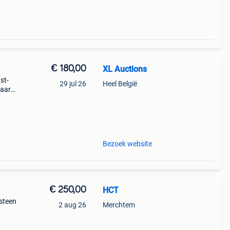
€ 180,00
XL Auctions
st-
29 jul 26
Heel België
haard
 oase
Bezoek website
€ 250,00
HCT
steen
2 aug 26
Merchtem