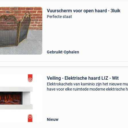
Vuurscherm voor open haard - 3luik
Perfecte staat
Gebruikt
Ophalen
Veiling - Elektrische haard LIZ - Wit
Elektrokachels van kaminio zijn het nieuwe mu
have voor elke ruimtede moderne elektrische 
liz van kaminio verandert elke ruimte in een oa
van welzijn. Spannend design, hoogwaardige
afwerking
Nieuw