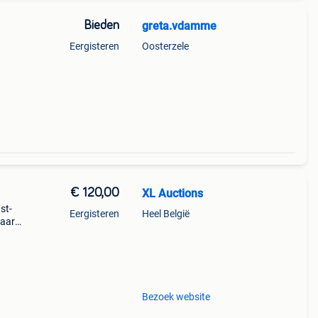
Bieden
greta.vdamme
Eergisteren
Oosterzele
€ 120,00
XL Auctions
st-
Eergisteren
Heel België
haard
se
Bezoek website