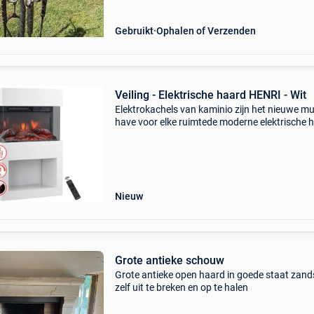
Gebruikt
Ophalen of Verzenden
Veiling - Elektrische haard HENRI - Wit
Elektrokachels van kaminio zijn het nieuwe mu
have voor elke ruimtede moderne elektrische 
henri van kaminio verandert elke ruimte in een
van welzijn. Spannend design, hoogwaardige
afwerki
Nieuw
Grote antieke schouw
Grote antieke open haard in goede staat zand
zelf uit te breken en op te halen