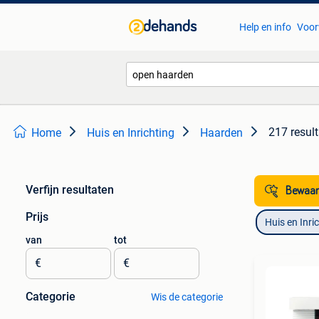
Help en info
Voor
217 resul
Home
Huis en Inrichting
Haarden
Verfijn resultaten
Bewaar
Prijs
Huis en Inri
van
tot
€
€
Categorie
Wis de categorie