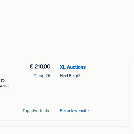
€ 210,00
XL Auctions
2 aug 26
Heel België
st-
haard
 oase
Topadvertentie
Bezoek website