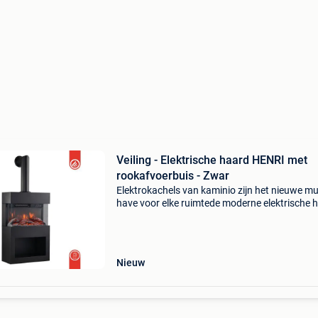
Veiling - Elektrische haard HENRI met
rookafvoerbuis - Zwar
Elektrokachels van kaminio zijn het nieuwe mu
have voor elke ruimtede moderne elektrische 
henri van kaminio verandert elke ruimte in een
van welzijn. Spannend design, hoogwaardige
afwerki
Nieuw