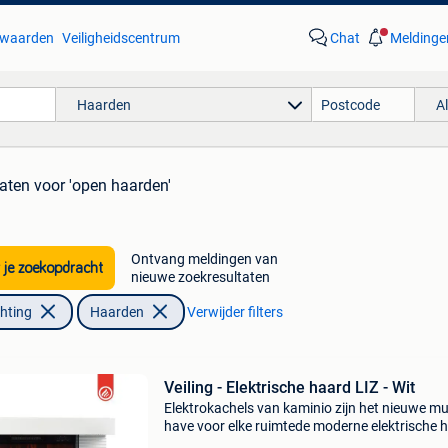
waarden
Veiligheidscentrum
Chat
Meldinge
Haarden
A
taten
voor 'open haarden'
Ontvang meldingen van
 je zoekopdracht
nieuwe zoekresultaten
chting
Haarden
Verwijder filters
Veiling - Elektrische haard LIZ - Wit
Elektrokachels van kaminio zijn het nieuwe mu
have voor elke ruimtede moderne elektrische 
liz van kaminio verandert elke ruimte in een oa