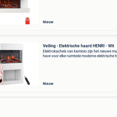
van welzijn. Spannend design, hoogwaardige
afwerking
Nieuw
Veiling - Elektrische haard HENRI - Wit
Elektrokachels van kaminio zijn het nieuwe mu
have voor elke ruimtede moderne elektrische 
henri van kaminio verandert elke ruimte in een
van welzijn. Spannend design, hoogwaardige
afwerki
Nieuw