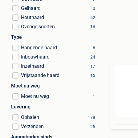
Gelhaard
0
Houthaard
52
Overige soorten
16
Type
Hangende haard
6
Inbouwhaard
24
Inzethaard
17
Vrijstaande haard
15
Moet nu weg
Moet nu weg
1
Levering
Ophalen
178
Verzenden
25
Aangeboden sinds