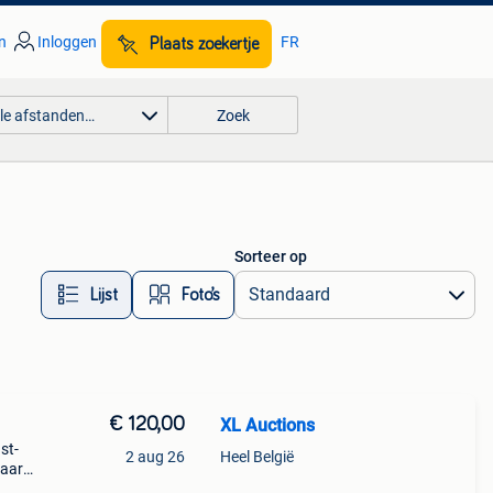
n
Inloggen
FR
Plaats zoekertje
lle afstanden…
Zoek
Sorteer op
Lijst
Foto’s
€ 120,00
XL Auctions
st-
2 aug 26
Heel België
haard
se