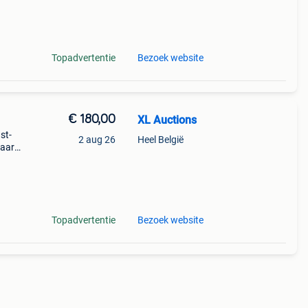
Topadvertentie
Bezoek website
€ 180,00
XL Auctions
st-
2 aug 26
Heel België
haard
 oase
Topadvertentie
Bezoek website