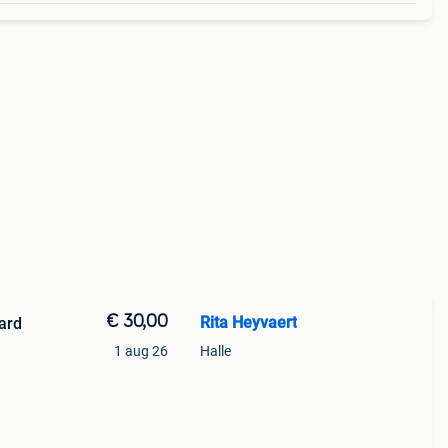
€ 30,00
Rita Heyvaert
ard
1 aug 26
Halle