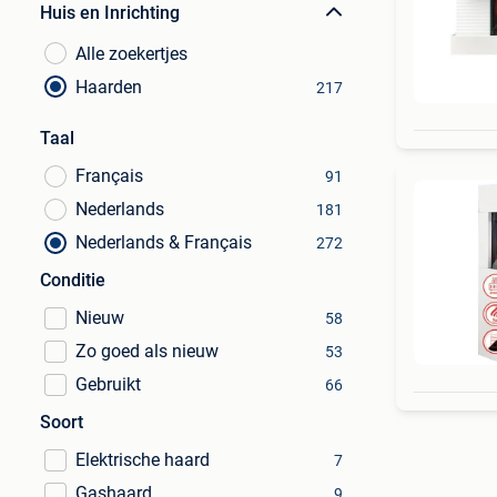
Huis en Inrichting
Alle zoekertjes
Haarden
217
Taal
Français
91
Nederlands
181
Nederlands & Français
272
Conditie
Nieuw
58
Zo goed als nieuw
53
Gebruikt
66
Soort
Elektrische haard
7
Gashaard
9