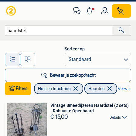
Haarden
Sorteer op
Alle afstanden…
Bewaar je zoekopdracht
Filters
Huis en Inrichting
Haarden
Verwijder 
Vintage Smeedijzeren Haardstel (2 sets)
- Robuuste Openhaard
€ 15,00
Details