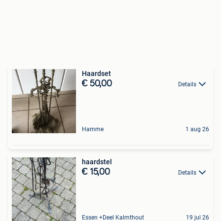
Haardset
€ 50,00
Details
Hamme
1 aug 26
haardstel
€ 15,00
Details
Essen +Deel Kalmthout
19 jul 26