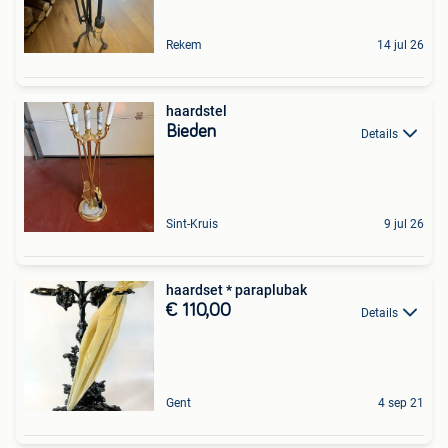
Rekem
14 jul 26
haardstel
Bieden
Details
Sint-Kruis
9 jul 26
haardset * paraplubak
€ 110,00
Details
Gent
4 sep 21