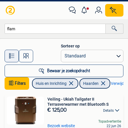
Haarden
Sorteer op
Alle afstanden…
Bewaar je zoekopdracht
Filters
Huis en Inrichting
Haarden
Verwijder 
Veiling - Ukiah Tailgater II
Terrasverwarmer met Bluetooth S
€ 125,00
Details
Topadvertentie
Bezoek website
22 jun 26