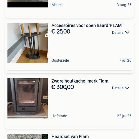
Menen
3 aug 26
Accessoires voor open haard ‘FLAM’
€ 25,00
Details
Oosterzele
7 jul 26
Zware houtkachel merk Flam.
€ 300,00
Details
Hofstade
22 jul 26
Haardset van Flam