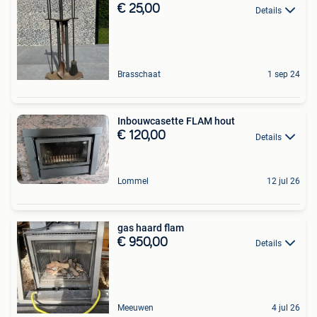
€ 25,00
Details
Brasschaat
1 sep 24
Inbouwcasette FLAM hout
€ 120,00
Details
Lommel
12 jul 26
gas haard flam
€ 950,00
Details
Meeuwen
4 jul 26