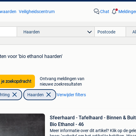
waarden
Veiligheidscentrum
Chat
Meldinge
Haarden
A
ten
voor 'bio ethanol haarden'
Ontvang meldingen van
 je zoekopdracht
nieuwe zoekresultaten
chting
Haarden
Verwijder filters
Sfeerhaard - Tafelhaard - Binnen & Buit
Bio Ethanol - 46
Meer informatie over dit artikel? Klik op de gel