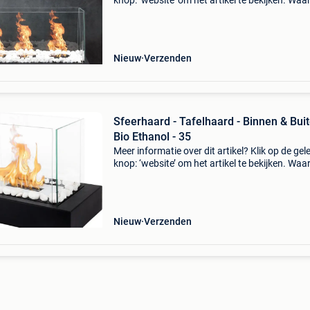
knop: ‘website’ om het artikel te bekijken. Wa
bestellen bij retourdeal.nl? Voor 15:00 besteld,
volgende werkdag in huis. 1 Jaar garantie op 
Nieuw
Verzenden
Sfeerhaard - Tafelhaard - Binnen & Buit
Bio Ethanol - 35
Meer informatie over dit artikel? Klik op de gel
knop: ‘website’ om het artikel te bekijken. Wa
bestellen bij retourdeal.nl? Voor 15:00 besteld,
volgende werkdag in huis. 1 Jaar garantie op 
Nieuw
Verzenden