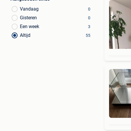
Vandaag
0
Gisteren
0
Een week
3
Altijd
55