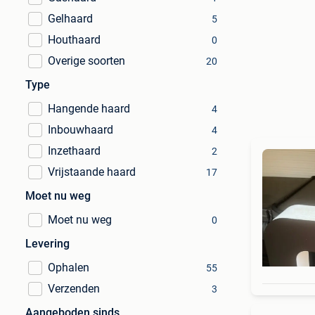
Gelhaard
5
Houthaard
0
Overige soorten
20
Type
Hangende haard
4
Inbouwhaard
4
Inzethaard
2
Vrijstaande haard
17
Moet nu weg
Moet nu weg
0
Levering
Ophalen
55
Verzenden
3
Aangeboden sinds