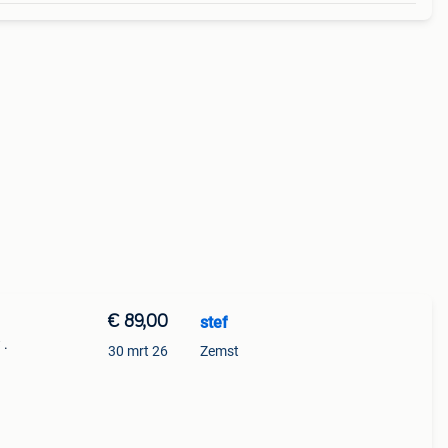
€ 89,00
stef
 .
30 mrt 26
Zemst