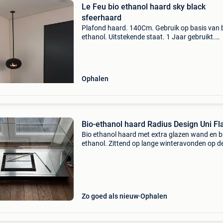
Le Feu bio ethanol haard sky black
sfeerhaard
Plafond haard. 140Cm. Gebruik op basis van 
ethanol. Uitstekende staat. 1 Jaar gebruikt.
Nieuwprijs €1930
Ophalen
Bio-ethanol haard Radius Design Uni F
Bio ethanol haard met extra glazen wand en 
ethanol. Zittend op lange winteravonden op d
open haard, wie droomt hier niet van? Wat het
dagelijkse leven is geweest en een inefficiënte
warmte zoals
Zo goed als nieuw
Ophalen