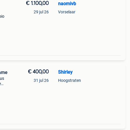
€ 1.100,00
naomivb
29 jul 26
Vorselaar
bio
€ 400,00
Shirley
lame
bus
31 jul 26
Hoogstraten
e