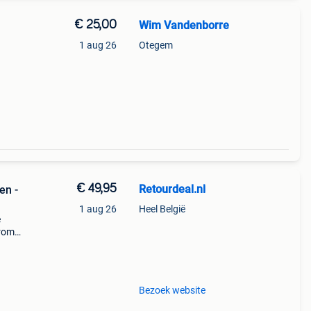
€ 25,00
Wim Vandenborre
1 aug 26
Otegem
€ 49,95
Retourdeal.nl
en -
1 aug 26
Heel België
e
arom
al on
Bezoek website