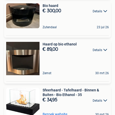
Bio haard
€ 300,00
Details
Zutendaal
23 jul 26
Haard op bio ethanol
€ 89,00
Details
Zemst
30 mrt 26
Sfeerhaard - Tafelhaard - Binnen &
Buiten - Bio Ethanol - 35
€ 34,95
Details
Bezoek website
30 mrt 26