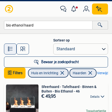
Haarden
Sorteer op
Alle afstanden…
Bewaar je zoekopdracht
Filters
Huis en Inrichting
Haarden
Verwijder 
Sfeerhaard - Tafelhaard - Binnen &
Buiten - Bio Ethanol - 46
€ 49,95
Details
Topadvertentie