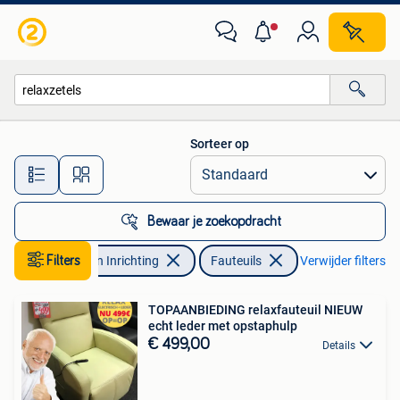
Fauteuils
Sorteer op
Alle afstanden…
Bewaar je zoekopdracht
Filters
Huis en Inrichting
Fauteuils
Verwijder filters
TOPAANBIEDING relaxfauteuil NIEUW
echt leder met opstaphulp
€ 499,00
Details