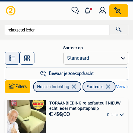
Fauteuils
Sorteer op
Alle afstanden…
Bewaar je zoekopdracht
Filters
Huis en Inrichting
Fauteuils
Verwijder 
TOPAANBIEDING relaxfauteuil NIEUW
echt leder met opstaphulp
€ 499,00
Details