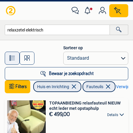
Fauteuils
Sorteer op
Alle afstanden…
Bewaar je zoekopdracht
Filters
Huis en Inrichting
Fauteuils
Verwijder 
TOPAANBIEDING relaxfauteuil NIEUW
echt leder met opstaphulp
€ 499,00
Details