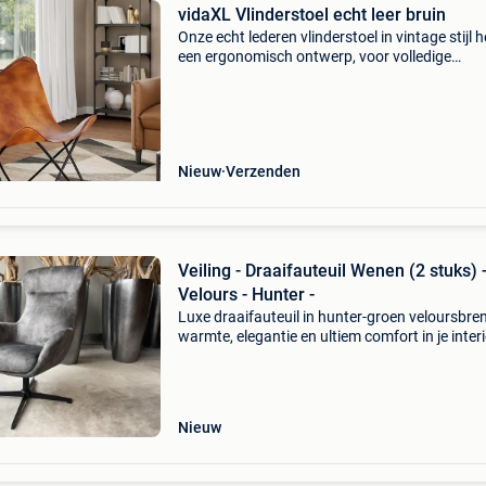
vidaXL Vlinderstoel echt leer bruin
Onze echt lederen vlinderstoel in vintage stijl h
een ergonomisch ontwerp, voor volledige
ontspanning aan het einde van een drukke da
iconische vlinderontwerp is erg populair en pas
iede
Nieuw
Verzenden
Veiling - Draaifauteuil Wenen (2 stuks) 
Velours - Hunter -
Luxe draaifauteuil in hunter-groen veloursbre
warmte, elegantie en ultiem comfort in je inter
met deze verfijnde draaifauteuil in een chique
hunter-groene velours stof. De subtiele glans 
het
Nieuw