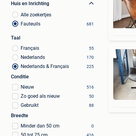
Huis en Inrichting
Alle zoekertjes
Fauteuils
681
Taal
Français
55
Nederlands
170
Nederlands & Français
225
Conditie
Nieuw
516
Zo goed als nieuw
50
Gebruikt
88
Breedte
Minder dan 50 cm
0
50 tot 75 cm
416