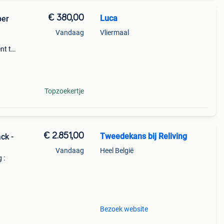
€ 380,00
Luca
per
Vandaag
Vliermaal
nt te
un
Topzoekertje
€ 2.851,00
Tweedekans bij Reliving
ck -
Vandaag
Heel België
 :
eedte
Bezoek website