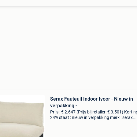
Serax Fauteuil Indoor Ivoor - Nieuw in
verpakking -
Prijs : € 2.647 (Prijs bij retailer: € 3.501) Korting
24% staat : nieuw in verpakking merk : serax
materiaal : aluminium lengte : 95 cm breedte : 
cm hoogte : 75 cm levering : zelf ophal