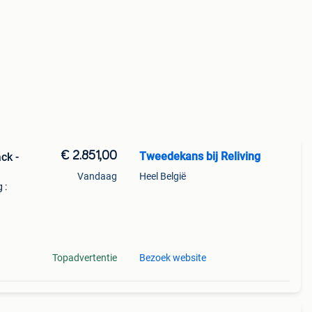
€ 2.851,00
Tweedekans bij Reliving
ck -
Vandaag
Heel België
 :
eedte
Topadvertentie
Bezoek website