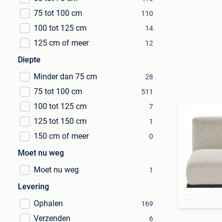
75 tot 100 cm
110
100 tot 125 cm
14
125 cm of meer
12
Diepte
Minder dan 75 cm
28
75 tot 100 cm
511
100 tot 125 cm
7
125 tot 150 cm
1
150 cm of meer
0
Moet nu weg
Moet nu weg
1
Levering
Ophalen
169
Verzenden
6