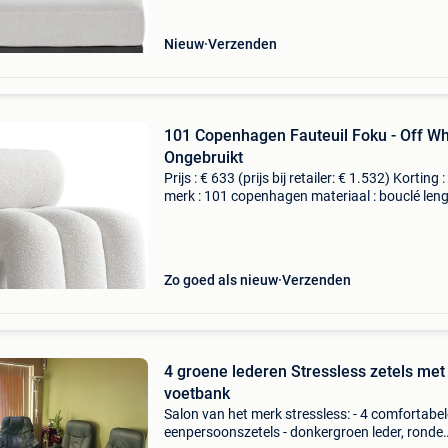
Nieuw
Verzenden
101 Copenhagen Fauteuil Foku - Off Whi
Ongebruikt
Prijs : € 633 (prijs bij retailer: € 1.532) Korting 
merk : 101 copenhagen materiaal : bouclé leng
92 cm breedte : 65 cm hoogte : 70 cm levering :
ophalen of thuisbezorging mog
Zo goed als nieuw
Verzenden
4 groene lederen Stressless zetels met
voetbank
Salon van het merk stressless: - 4 comfortabel
eenpersoonszetels - donkergroen leder, ronde