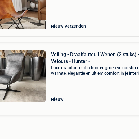
iconische vlinderontwerp is erg populair en pas
iede
Nieuw
Verzenden
Veiling - Draaifauteuil Wenen (2 stuks) 
Velours - Hunter -
Luxe draaifauteuil in hunter-groen veloursbre
warmte, elegantie en ultiem comfort in je inter
met deze verfijnde draaifauteuil in een chique
hunter-groene velours stof. De subtiele glans 
het
Nieuw