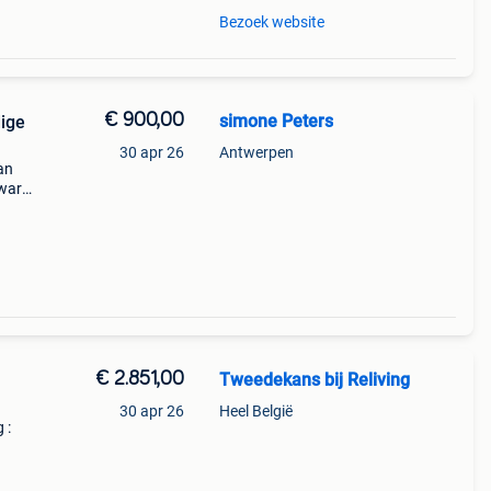
Bezoek website
€ 900,00
simone Peters
dige
30 apr 26
Antwerpen
van
zware,
ls en
€ 2.851,00
Tweedekans bij Reliving
30 apr 26
Heel België
 :
eedte