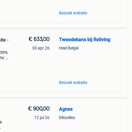
Bezoek website
€ 633,00
Tweedekans bij Reliving
te -
30 apr 26
Heel België
: 59%
te :
 zelf
Bezoek website
€ 900,00
Agnes
12 jul 26
Ellezelles
e