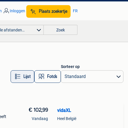
n
Inloggen
FR
Plaats zoekertje
lle afstanden…
Zoek
Sorteer op
Lijst
Foto’s
€ 102,99
vidaXL
eeft
Vandaag
Heel België
g. Het