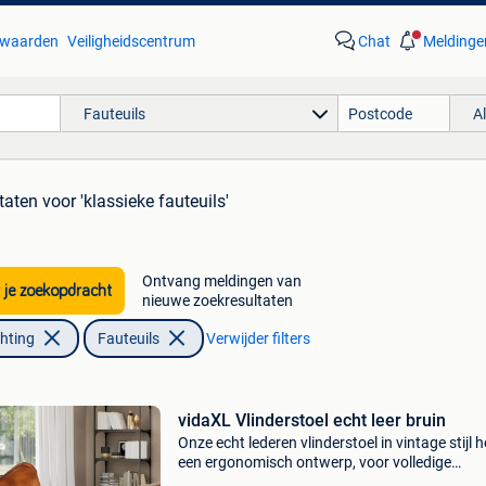
waarden
Veiligheidscentrum
Chat
Meldinge
Fauteuils
A
taten
voor 'klassieke fauteuils'
Ontvang meldingen van
 je zoekopdracht
nieuwe zoekresultaten
chting
Fauteuils
Verwijder filters
vidaXL Vlinderstoel echt leer bruin
Onze echt lederen vlinderstoel in vintage stijl h
een ergonomisch ontwerp, voor volledige
ontspanning aan het einde van een drukke da