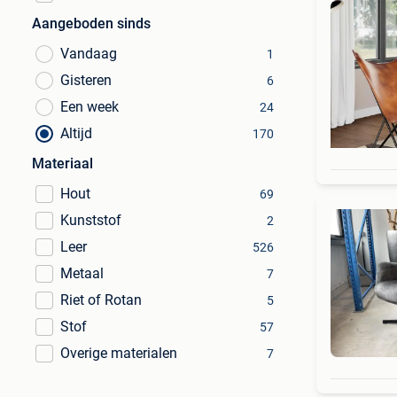
Aangeboden sinds
Vandaag
1
Gisteren
6
Een week
24
Altijd
170
Materiaal
Hout
69
Kunststof
2
Leer
526
Metaal
7
Riet of Rotan
5
Stof
57
Overige materialen
7