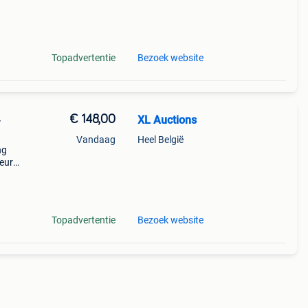
t in
Topadvertentie
Bezoek website
€ 148,00
XL Auctions
-
Vandaag
Heel België
ng
ieur
van
Topadvertentie
Bezoek website