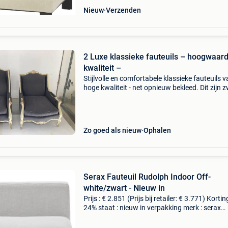
Nieuw
Verzenden
2 Luxe klassieke fauteuils – hoogwaar
kwaliteit –
Stijlvolle en comfortabele klassieke fauteuils 
hoge kwaliteit - net opnieuw bekleed. Dit zijn 
solide stoelen met een elegant frame, siernage
luxe bekleding. Geen massaproductie, maar s
Zo goed als nieuw
Ophalen
Serax Fauteuil Rudolph Indoor Off-
white/zwart - Nieuw in
Prijs : € 2.851 (Prijs bij retailer: € 3.771) Korting
24% staat : nieuw in verpakking merk : serax
materiaal : aluminium/hout lengte : 112 cm br
: 93 cm hoogte : 72 cm levering : zelf