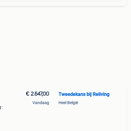
€ 2.647,00
Tweedekans bij Reliving
Vandaag
Heel België
 :
91