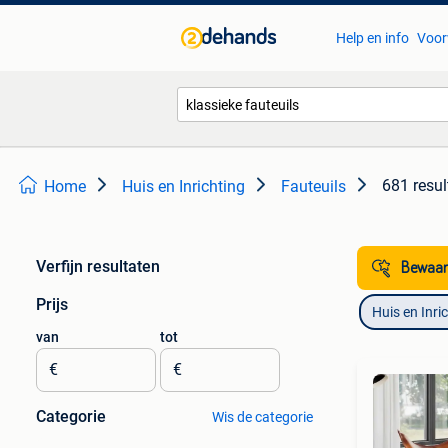
Help en info
Voor
681 resul
Home
Huis en Inrichting
Fauteuils
Verfijn resultaten
Bewaar
Prijs
Huis en Inri
van
tot
€
€
Categorie
Wis de categorie