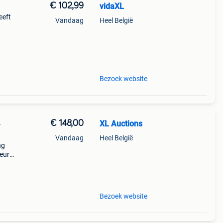
€ 102,99
vidaXL
eeft
Vandaag
Heel België
g. Het
t in
Bezoek website
€ 148,00
XL Auctions
-
Vandaag
Heel België
ng
ieur
van
Bezoek website