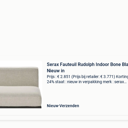
Serax Fauteuil Rudolph Indoor Bone Bla
Nieuw in
Prijs : € 2.851 (Prijs bij retailer: € 3.771) Korting
24% staat : nieuw in verpakking merk : serax
materiaal : aluminium/hout lengte : 112 cm br
: 93 cm hoogte : 72 cm levering : zelf
Nieuw
Verzenden