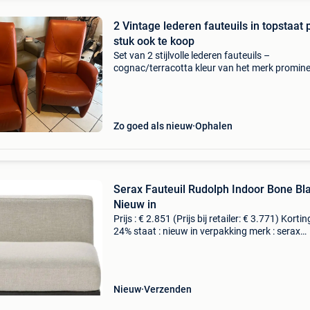
2 Vintage lederen fauteuils in topstaat 
stuk ook te koop
Set van 2 stijlvolle lederen fauteuils –
cognac/terracotta kleur van het merk promine
koop: twee prachtige lederen fauteuils in een
warme cognac- tot terracottakleur. Dankzij h
tijdloze ontwerp
Zo goed als nieuw
Ophalen
Serax Fauteuil Rudolph Indoor Bone Bla
Nieuw in
Prijs : € 2.851 (Prijs bij retailer: € 3.771) Korting
24% staat : nieuw in verpakking merk : serax
materiaal : aluminium/hout lengte : 112 cm br
: 93 cm hoogte : 72 cm levering : zelf
Nieuw
Verzenden