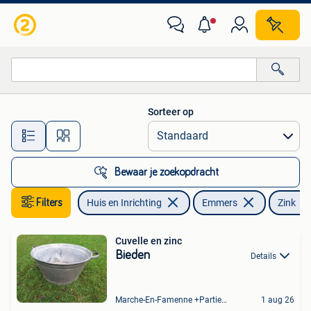
Emmers
Sorteer op
Alle afstanden…
Bewaar je zoekopdracht
Filters
Huis en Inrichting
Emmers
Zink
Cuvelle en zinc
Bieden
Details
Marche-En-Famenne +Partie De Baillonville Et Noiseux
1 aug 26