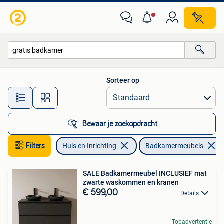
Badkamer | Badkamermeubels
Sorteer op
Alle afstanden…
Bewaar je zoekopdracht
Filters
Huis en Inrichting
Badkamermeubels
SALE Badkamermeubel INCLUSIEF mat
zwarte waskommen en kranen
€ 599,00
Details
Topadvertentie