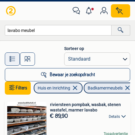
Badkamer | Badkamermeubels
Sorteer op
Alle afstanden…
Bewaar je zoekopdracht
Filters
Huis en Inrichting
Badkamermeubels
riviersteen pompbak, wasbak, stenen
wastafel, marmer lavabo
€ 89,90
Details
Topadvertentie