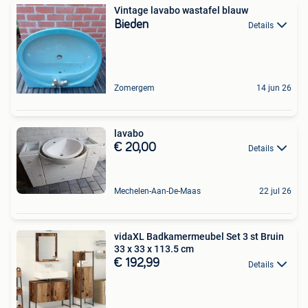
Vintage lavabo wastafel blauw
Bieden
Details
Zomergem
14 jun 26
lavabo
€ 20,00
Details
Mechelen-Aan-De-Maas
22 jul 26
vidaXL Badkamermeubel Set 3 st Bruin
33 x 33 x 113.5 cm
€ 192,99
Details